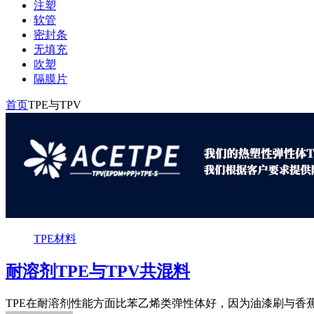
注塑
软管
密封条
无填充
吹塑
隔膜片
首页
TPE与TPV
TPE材料
耐溶剂TPE与TPV共混料
TPE在耐溶剂性能方面比苯乙烯类弹性体好，因为油漆刷与