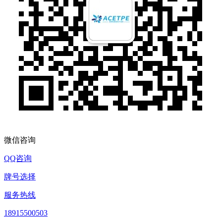
微信咨询
QQ咨询
牌号选择
服务热线
18915500503