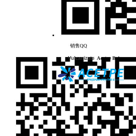
销售QQ
Vulcanizate
Acetpe Boke