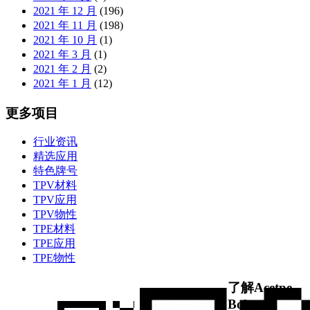
2021 年 12 月
(196)
2021 年 11 月
(198)
2021 年 10 月
(1)
2021 年 3 月
(1)
2021 年 2 月
(2)
2021 年 1 月
(12)
更多项目
行业资讯
精选应用
特色牌号
TPV材料
TPV应用
TPV物性
TPE材料
TPE应用
TPE物性
了解Acetpe
Boke