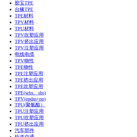
胶宝TPE
台橡TPE
TPE材料
TPV材料
TPU材料
TPV吹塑应用
TPV挤出应用
TPV注塑应用
电线电缆
TPV物性
TPE物性
TPE注塑应用
TPE挤出应用
TPE吹塑应用
TPE(sebs、sbs)
TPV(epdm+pp)
TPU(聚氨酯）
TPU注塑应用
TPU吹塑应用
TPU挤出应用
汽车部件
轨道交通