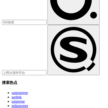
搜索热点
santoprene
sarlink
uniprene
milastomer