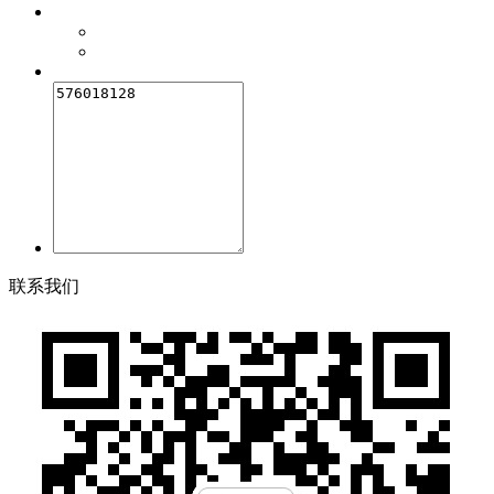
联
系
我
们