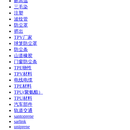
耐高温
三毛染
注塑
波纹管
防尘罩
挤出
TPV厂家
球笼防尘罩
防尘条
山道橡胶
门窗防尘条
TPE物性
TPV材料
电线电缆
TPE材料
TPU(聚氨酯）
TPU材料
汽车部件
轨道交通
santoprene
sarlink
uniprene