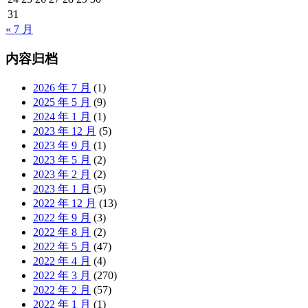
31
« 7 月
内容归档
2026 年 7 月
(1)
2025 年 5 月
(9)
2024 年 1 月
(1)
2023 年 12 月
(5)
2023 年 9 月
(1)
2023 年 5 月
(2)
2023 年 2 月
(2)
2023 年 1 月
(5)
2022 年 12 月
(13)
2022 年 9 月
(3)
2022 年 8 月
(2)
2022 年 5 月
(47)
2022 年 4 月
(4)
2022 年 3 月
(270)
2022 年 2 月
(57)
2022 年 1 月
(1)