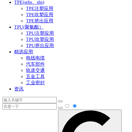
TPE(sebs、sbs)
TPE注塑应用
TPE吹塑应用
TPE挤出应用
TPU(聚氨酯）
TPU注塑应用
TPU吹塑应用
TPU挤出应用
精选应用
电线电缆
汽车部件
轨道交通
五金工具
工业密封
资讯