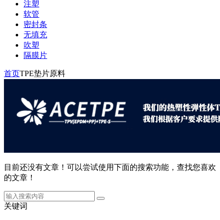
注塑
软管
密封条
无填充
吹塑
隔膜片
首页
TPE垫片原料
目前还没有文章！可以尝试使用下面的搜索功能，查找您喜欢
的文章！
关键词