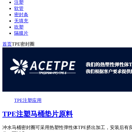
注塑
软管
密封条
无填充
吹塑
隔膜片
首页
TPE密封圈
TPE注塑应用
TPE注塑马桶垫片原料
冲水马桶密封圈可采用热塑性弹性体TPE挤出加工，安装后有