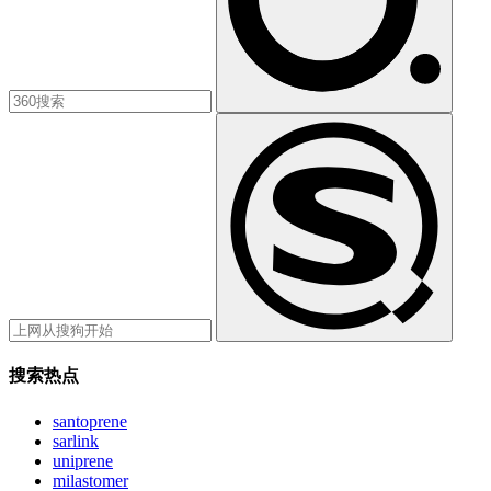
搜索热点
santoprene
sarlink
uniprene
milastomer