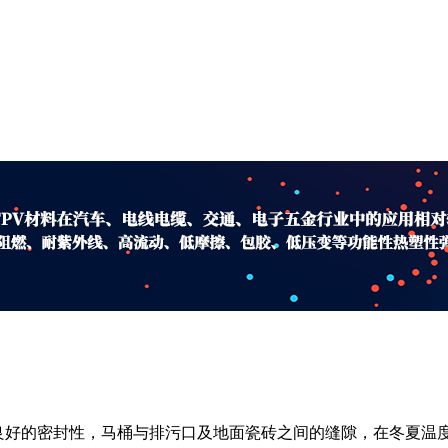
良好的密封性，马桶与排污口及地面瓷砖之间的缝隙，在冬夏温度