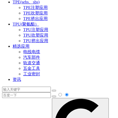
TPE(sebs、sbs)
TPE注塑应用
TPE吹塑应用
TPE挤出应用
TPU(聚氨酯）
TPU注塑应用
TPU吹塑应用
TPU挤出应用
精选应用
电线电缆
汽车部件
轨道交通
五金工具
工业密封
资讯