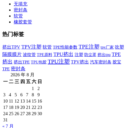
无填充
密封条
软管
橡胶套管
热门标签
TPE注塑
TPV注塑
挤出TPV
软管
TPE性能参数
吹塑
tpv厂家
TPU挤出
TPE
隔膜膜片
波纹管
注塑
挤出tpu
TPE原料
防尘罩
TPU注塑
挤出
挤出TPE
TPV挤出
汽车密封条
胶宝
TPU包胶
密封条
TPE
2026 年 8 月
一
二
三
四
五
六
日
1
2
3
4
5
6
7
8
9
10
11
12
13
14
15
16
17
18
19
20
21
22
23
24
25
26
27
28
29
30
31
« 7 月