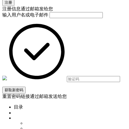
注册信息通过邮箱发给您
输入用户名或电子邮件
重置密码链接通过邮箱发送给您
目录