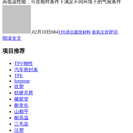
高低温性能，可在相对条件下满足不同环境下的气候条件
02月10日
684
评论
TPE挤出圆管材料
新风主管
阅读全文
项目推荐
TPV物性
汽车密封条
TPE
forprene
吹塑
软硬共挤
橡胶管
耐老化
山都平
耐高温
三毛染
注塑