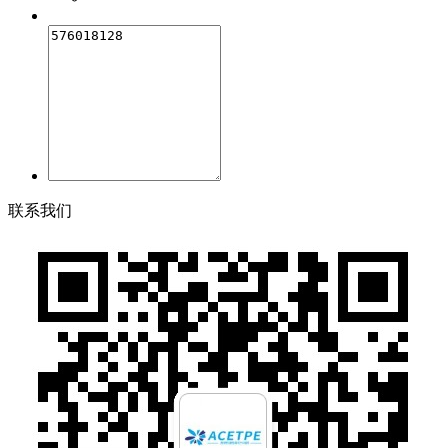
联
系
我
们