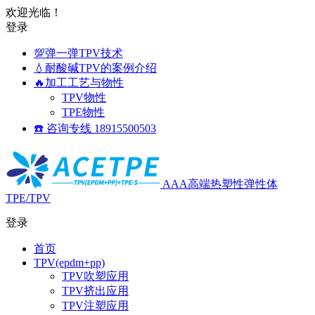
欢迎光临！
登录
💯弹一弹TPV技术
💧耐酸碱TPV的案例介绍
🔥加工工艺与物性
TPV物性
TPE物性
☎️ 咨询专线 18915500503
AAA高端热塑性弹性体
TPE/TPV
登录
首页
TPV(epdm+pp)
TPV吹塑应用
TPV挤出应用
TPV注塑应用