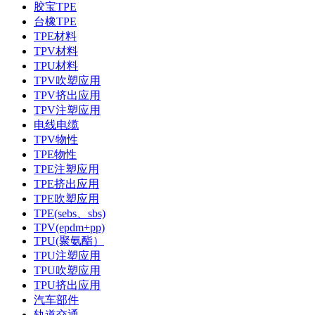
胶宝TPE
台橡TPE
TPE材料
TPV材料
TPU材料
TPV吹塑应用
TPV挤出应用
TPV注塑应用
电线电缆
TPV物性
TPE物性
TPE注塑应用
TPE挤出应用
TPE吹塑应用
TPE(sebs、sbs)
TPV(epdm+pp)
TPU(聚氨酯）
TPU注塑应用
TPU吹塑应用
TPU挤出应用
汽车部件
轨道交通