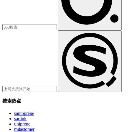
搜索热点
santoprene
sarlink
uniprene
milastomer