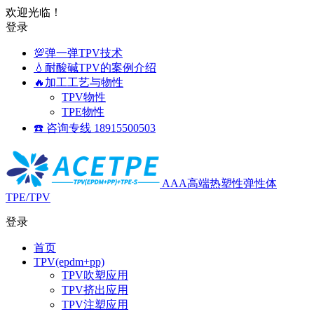
欢迎光临！
登录
💯弹一弹TPV技术
💧耐酸碱TPV的案例介绍
🔥加工工艺与物性
TPV物性
TPE物性
☎️ 咨询专线 18915500503
AAA高端热塑性弹性体
TPE/TPV
登录
首页
TPV(epdm+pp)
TPV吹塑应用
TPV挤出应用
TPV注塑应用