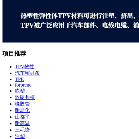
项目推荐
TPV物性
汽车密封条
TPE
forprene
吹塑
软硬共挤
橡胶管
耐老化
山都平
耐高温
三毛染
注塑