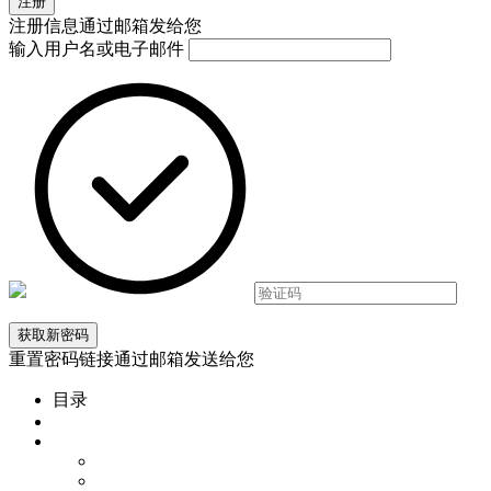
注册信息通过邮箱发给您
输入用户名或电子邮件
重置密码链接通过邮箱发送给您
目录