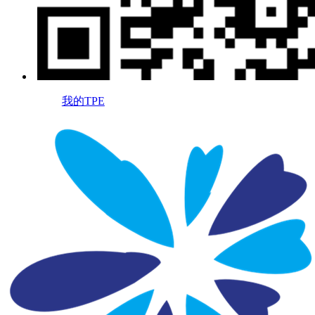
我的TPE