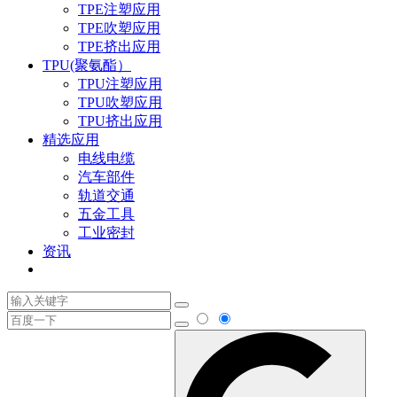
TPE注塑应用
TPE吹塑应用
TPE挤出应用
TPU(聚氨酯）
TPU注塑应用
TPU吹塑应用
TPU挤出应用
精选应用
电线电缆
汽车部件
轨道交通
五金工具
工业密封
资讯