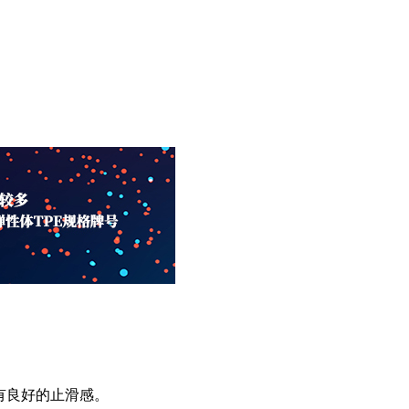
具有良好的止滑感。