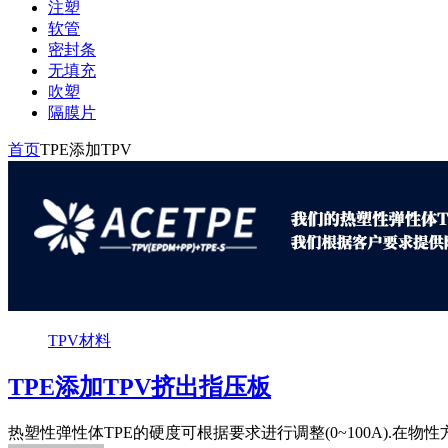
注塑
软管
密封条
无填充
吹塑
隔膜片
首页
TPE添加TPV
TPV材料
TPE添加TPV挤出指压板
热塑性弹性体TPE的硬度可根据要求进行调整(0~100A).在