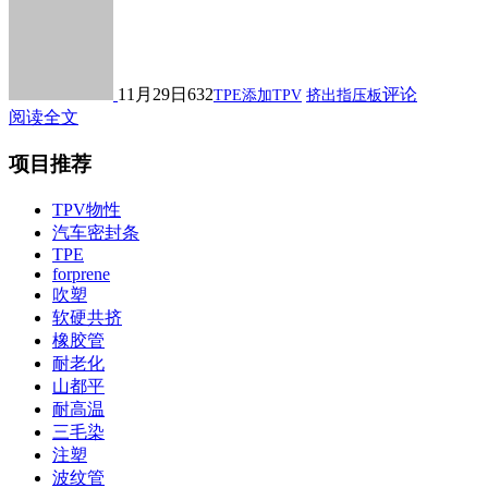
11月29日
632
评论
TPE添加TPV
挤出指压板
阅读全文
项目推荐
TPV物性
汽车密封条
TPE
forprene
吹塑
软硬共挤
橡胶管
耐老化
山都平
耐高温
三毛染
注塑
波纹管