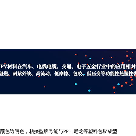
择，外观颜色透明色，粘接型牌号能与PP，尼龙等塑料包胶成型