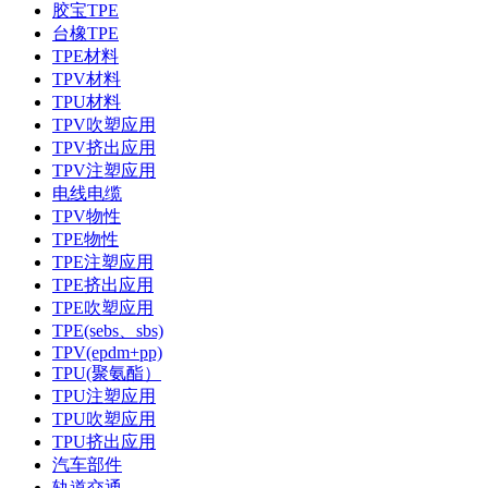
胶宝TPE
台橡TPE
TPE材料
TPV材料
TPU材料
TPV吹塑应用
TPV挤出应用
TPV注塑应用
电线电缆
TPV物性
TPE物性
TPE注塑应用
TPE挤出应用
TPE吹塑应用
TPE(sebs、sbs)
TPV(epdm+pp)
TPU(聚氨酯）
TPU注塑应用
TPU吹塑应用
TPU挤出应用
汽车部件
轨道交通