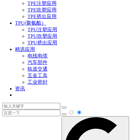
TPE注塑应用
TPE吹塑应用
TPE挤出应用
TPU(聚氨酯）
TPU注塑应用
TPU吹塑应用
TPU挤出应用
精选应用
电线电缆
汽车部件
轨道交通
五金工具
工业密封
资讯