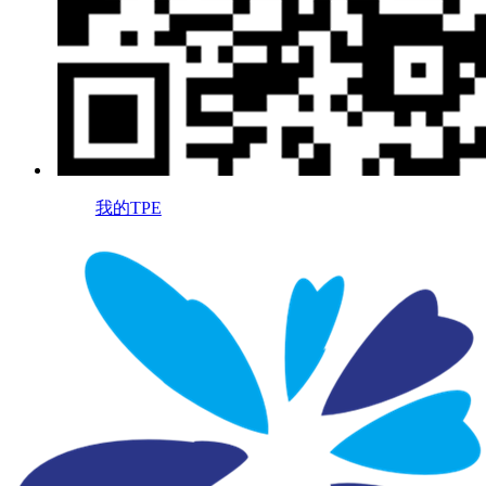
我的TPE