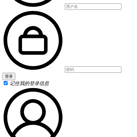
记住我的登录信息