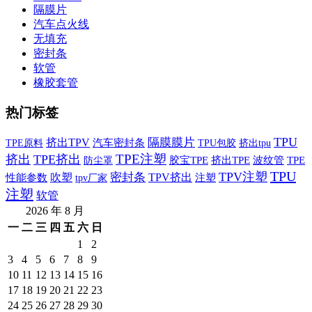
隔膜片
汽车点火线
无填充
密封条
软管
橡胶套管
热门标签
TPU
隔膜膜片
挤出TPV
汽车密封条
TPU包胶
挤出tpu
TPE原料
TPE注塑
挤出
TPE挤出
胶宝TPE
挤出TPE
TPE
波纹管
防尘罩
TPU
TPV注塑
密封条
性能参数
吹塑
TPV挤出
tpv厂家
注塑
注塑
软管
2026 年 8 月
一
二
三
四
五
六
日
1
2
3
4
5
6
7
8
9
10
11
12
13
14
15
16
17
18
19
20
21
22
23
24
25
26
27
28
29
30