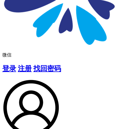
微信
登录
注册
找回密码