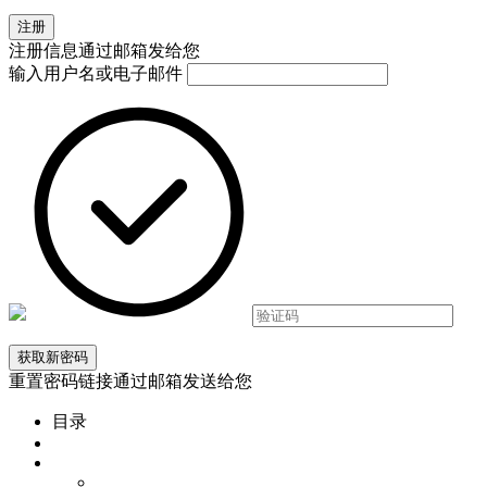
注册信息通过邮箱发给您
输入用户名或电子邮件
重置密码链接通过邮箱发送给您
目录