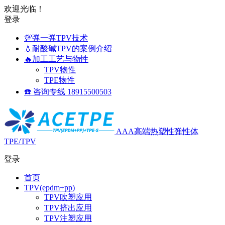
欢迎光临！
登录
💯弹一弹TPV技术
💧耐酸碱TPV的案例介绍
🔥加工工艺与物性
TPV物性
TPE物性
☎️ 咨询专线 18915500503
AAA高端热塑性弹性体
TPE/TPV
登录
首页
TPV(epdm+pp)
TPV吹塑应用
TPV挤出应用
TPV注塑应用