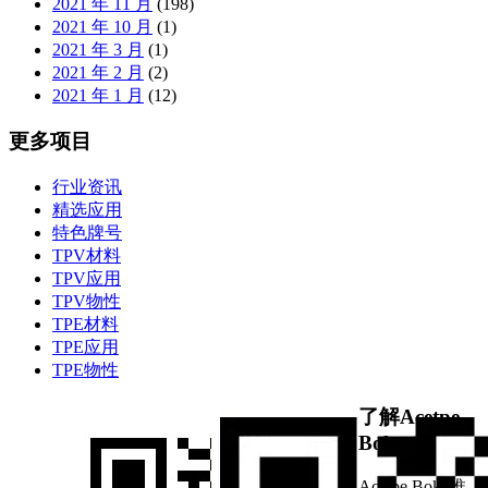
2021 年 11 月
(198)
2021 年 10 月
(1)
2021 年 3 月
(1)
2021 年 2 月
(2)
2021 年 1 月
(12)
更多项目
行业资讯
精选应用
特色牌号
TPV材料
TPV应用
TPV物性
TPE材料
TPE应用
TPE物性
了解Acetpe
Boke
Acetpe Boke推