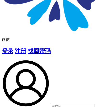
微信
登录
注册
找回密码