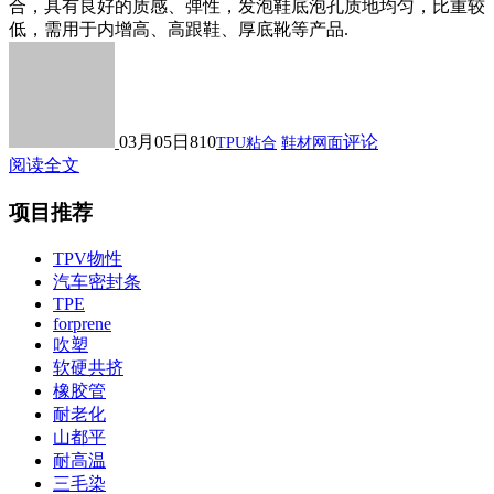
合，具有良好的质感、弹性，发泡鞋底泡孔质地均匀，比重较
低，需用于内增高、高跟鞋、厚底靴等产品.
03月05日
810
评论
TPU粘合
鞋材网面
阅读全文
项目推荐
TPV物性
汽车密封条
TPE
forprene
吹塑
软硬共挤
橡胶管
耐老化
山都平
耐高温
三毛染