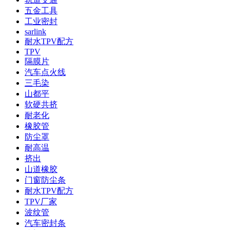
五金工具
工业密封
sarlink
耐水TPV配方
TPV
隔膜片
汽车点火线
三毛染
山都平
软硬共挤
耐老化
橡胶管
防尘罩
耐高温
挤出
山道橡胶
门窗防尘条
耐水TPV配方
TPV厂家
波纹管
汽车密封条