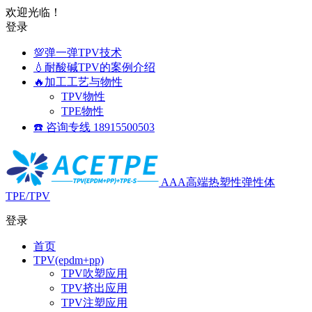
欢迎光临！
登录
💯弹一弹TPV技术
💧耐酸碱TPV的案例介绍
🔥加工工艺与物性
TPV物性
TPE物性
☎️ 咨询专线 18915500503
AAA高端热塑性弹性体
TPE/TPV
登录
首页
TPV(epdm+pp)
TPV吹塑应用
TPV挤出应用
TPV注塑应用