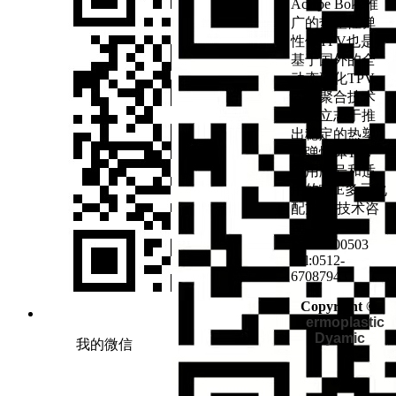
Acetpe Boke推
广的热塑性弹
性体TPV也是
基于国外的全
动态硫化TPV
固态聚合技术
方法立志于推
出稳定的热塑
性弹性体TPV
应用牌号和适
用的TPE多元化
配方。 技术咨
询：
18915500503
Tel:0512-
67087943
Copyright ©
H
ermoplastic
Dyamic
我的微信