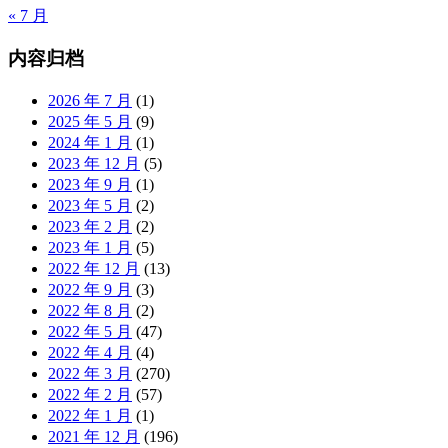
« 7 月
内容归档
2026 年 7 月
(1)
2025 年 5 月
(9)
2024 年 1 月
(1)
2023 年 12 月
(5)
2023 年 9 月
(1)
2023 年 5 月
(2)
2023 年 2 月
(2)
2023 年 1 月
(5)
2022 年 12 月
(13)
2022 年 9 月
(3)
2022 年 8 月
(2)
2022 年 5 月
(47)
2022 年 4 月
(4)
2022 年 3 月
(270)
2022 年 2 月
(57)
2022 年 1 月
(1)
2021 年 12 月
(196)