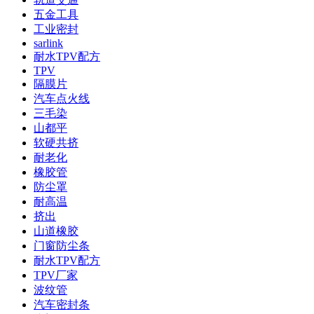
五金工具
工业密封
sarlink
耐水TPV配方
TPV
隔膜片
汽车点火线
三毛染
山都平
软硬共挤
耐老化
橡胶管
防尘罩
耐高温
挤出
山道橡胶
门窗防尘条
耐水TPV配方
TPV厂家
波纹管
汽车密封条