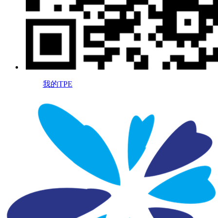
我的TPE