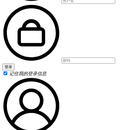
记住我的登录信息