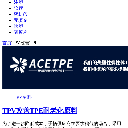
注塑
软管
密封条
无填充
吹塑
隔膜片
首页
TPV改善TPE
TPV材料
TPV改善TPE耐老化原料
为了进一步降低成本，手柄供应商在要求稍低的场合，采用