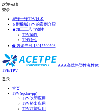
欢迎光临！
登录
💯弹一弹TPV技术
💧耐酸碱TPV的案例介绍
🔥加工工艺与物性
TPV物性
TPE物性
☎️ 咨询专线 18915500503
AAA高端热塑性弹性体
TPE/TPV
登录
首页
TPV(epdm+pp)
TPV吹塑应用
TPV挤出应用
TPV注塑应用