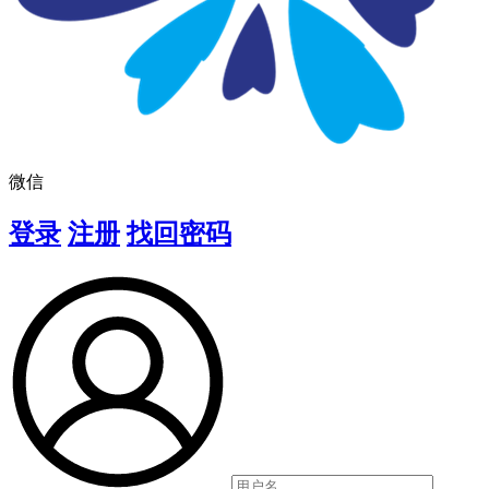
微信
登录
注册
找回密码