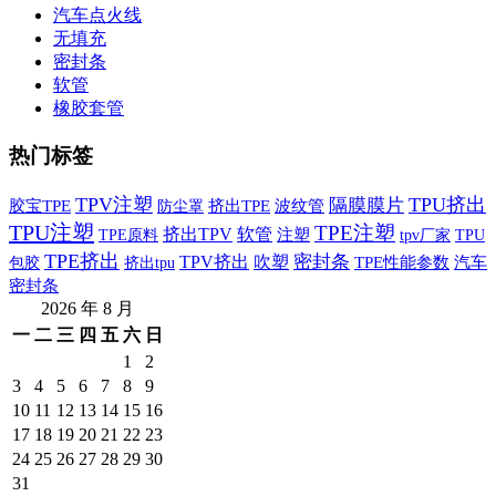
汽车点火线
无填充
密封条
软管
橡胶套管
热门标签
TPV注塑
TPU挤出
隔膜膜片
胶宝TPE
挤出TPE
波纹管
防尘罩
TPU注塑
TPE注塑
挤出TPV
软管
注塑
tpv厂家
TPU
TPE原料
TPE挤出
密封条
TPV挤出
吹塑
TPE性能参数
汽车
包胶
挤出tpu
密封条
2026 年 8 月
一
二
三
四
五
六
日
1
2
3
4
5
6
7
8
9
10
11
12
13
14
15
16
17
18
19
20
21
22
23
24
25
26
27
28
29
30
31