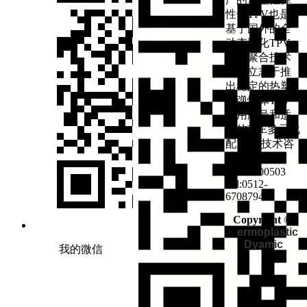
性体TPV也是
基于国外的全
动态硫化TPV
固态聚合技术
方法立志于推
出稳定的热塑
性弹性体TPV
应用牌号和适
用的TPE多元化
配方。 技术咨
询：
18915500503
Tel:0512-
67087943
Copyright ©
H
ermoplastic
Dyamic
我的微信