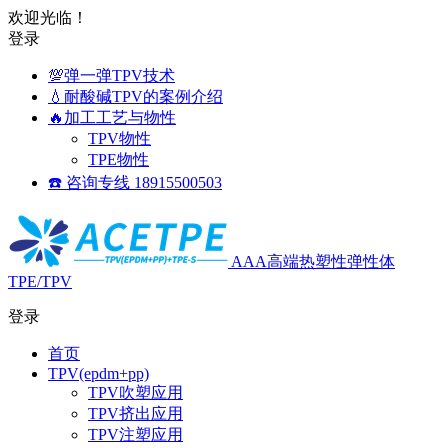
欢迎光临！
登录
💯弹一弹TPV技术
💧耐酸碱TPV的案例介绍
🔥加工工艺与物性
TPV物性
TPE物性
☎️ 咨询专线 18915500503
AAA高端热塑性弹性体
TPE/TPV
登录
首页
TPV(epdm+pp)
TPV吹塑应用
TPV挤出应用
TPV注塑应用