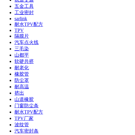
五金工具
工业密封
sarlink
耐水TPV配方
TPV
隔膜片
汽车点火线
三毛染
山都平
软硬共挤
耐老化
橡胶管
防尘罩
耐高温
挤出
山道橡胶
门窗防尘条
耐水TPV配方
TPV厂家
波纹管
汽车密封条