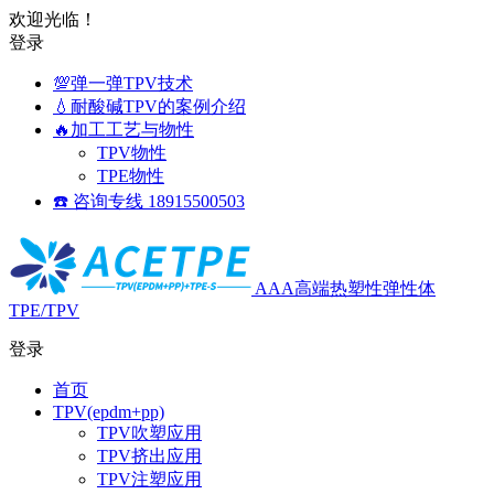
欢迎光临！
登录
💯弹一弹TPV技术
💧耐酸碱TPV的案例介绍
🔥加工工艺与物性
TPV物性
TPE物性
☎️ 咨询专线 18915500503
AAA高端热塑性弹性体
TPE/TPV
登录
首页
TPV(epdm+pp)
TPV吹塑应用
TPV挤出应用
TPV注塑应用