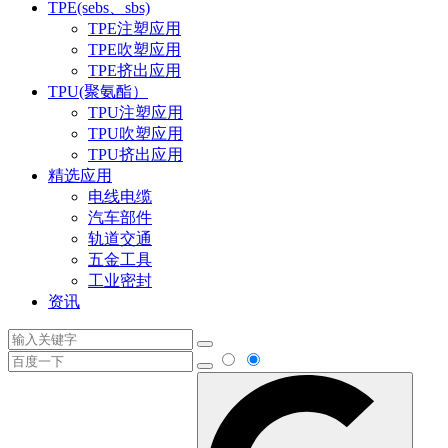
TPE(sebs、sbs)
TPE注塑应用
TPE吹塑应用
TPE挤出应用
TPU(聚氨酯）
TPU注塑应用
TPU吹塑应用
TPU挤出应用
精选应用
电线电缆
汽车部件
轨道交通
五金工具
工业密封
资讯