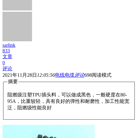
sarlink
833
文章
0
评论
2021年11月28日
12:05:56
电线电缆
评论
698
阅读模式
摘要
阻燃级注塑TPU插头料，可以做成黑色，一般硬度在80-
95A，比重较轻，具有良好的弹性和耐磨性，加工性能宽
泛，阻燃级性能良好