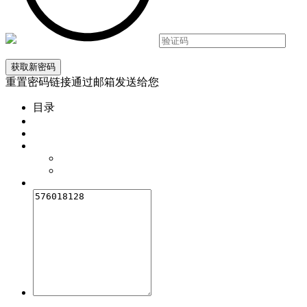
重置密码链接通过邮箱发送给您
目录