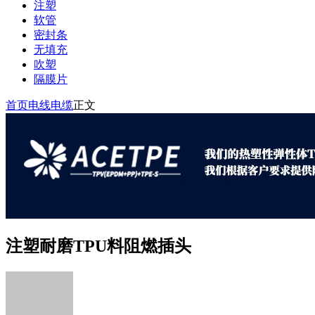
注塑
软管
密封条
无填充
吹塑
隔膜片
首页
电线电缆
正文
注塑耐磨TPU料阻燃插头