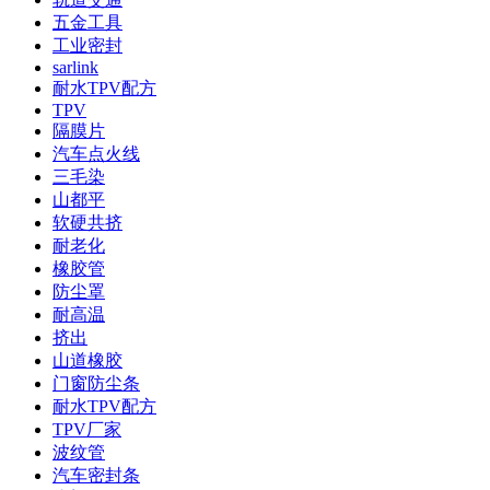
五金工具
工业密封
sarlink
耐水TPV配方
TPV
隔膜片
汽车点火线
三毛染
山都平
软硬共挤
耐老化
橡胶管
防尘罩
耐高温
挤出
山道橡胶
门窗防尘条
耐水TPV配方
TPV厂家
波纹管
汽车密封条