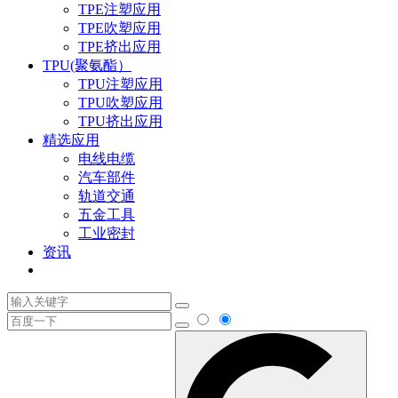
TPE注塑应用
TPE吹塑应用
TPE挤出应用
TPU(聚氨酯）
TPU注塑应用
TPU吹塑应用
TPU挤出应用
精选应用
电线电缆
汽车部件
轨道交通
五金工具
工业密封
资讯