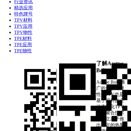
行业资讯
精选应用
特色牌号
TPV材料
TPV应用
TPV物性
TPE材料
TPE应用
TPE物性
了解Acetpe
Boke
Acetpe Boke推
广的热塑性弹
性体TPV也是
基于国外的全
动态硫化TPV
固态聚合技术
方法立志于推
出稳定的热塑