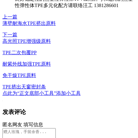
性弹性体TPE多元化配方请联络汪工 1381286601
上一篇
薄壁耐海水TPE挤出原料
下一篇
高光照TPE增强级原料
TPE二次包覆PP
耐紫外线加强TPE原料
免干燥TPE原料
TPE挤出天窗密封条
点此为“正文底部小工具”添加小工具
发表评论
匿名网友
填写信息