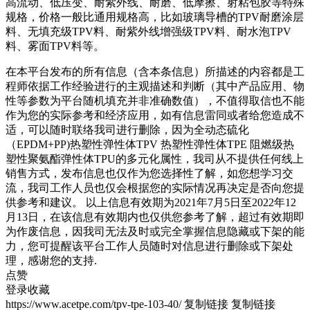
高流动、低压变、耐紫外线、耐磨、低摩擦、射粘包胶等特殊
规格，价格一般比通用规格高，比如玻璃导槽的TPV耐磨涂层
料、无填充级TPV料、耐紫外线增强级TPV料、耐水泡TPV
料、雾面TPV料等。
在本平台发布的所有信息（含本条信息）所描述的内容都是工
程师依据工作经验进行的主观描述和判断（其中产品应用、物
性等参数为平台随机填充并非准确数值），不值得取信也不能
作为您的实际参考和经济应用，如有信息雷同或者给您造成不
适，可以随时联络我司进行删除，因为全动态硫化
（EPDM+PP)热塑性弹性体TPV 热塑性弹性体TPE 阻燃级热
塑性聚氨酯弹性体TPU的多元化属性，我司从不提供任何线上
销售方式，发布信息也仅作为您选择性了解，如您想学习交
流，我司工作人员也仅会根据您的实际情况再决定是否向您提
供参考和建议。 以上信息有效期为2021年7月5日至2022年12
月13日，在该信息有效期内也仅供您参考了解，超过有效期即
为作废信息，因我司无法及时或完全掌握信息隐藏或下架的能
力，您可提醒该平台工作人员随时对信息进行删除或下架处
理，感谢您的支持.
点赞
登录收藏
https://www.acetpe.com/tpv-tpe-103-40/
复制链接
复制链接