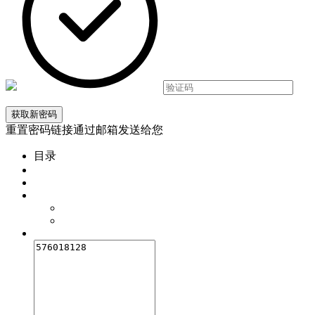
重置密码链接通过邮箱发送给您
目录