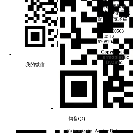
性弹性体TPV
应用牌号和适
用的TPE多元化
配方。 技术咨
询：
18915500503
Tel:0512-
67087943
Copyright ©
H
ermoplastic
Dyamic
我的微信
销售QQ
Vulcanizate
Acetpe Boke