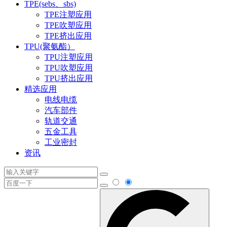
TPE(sebs、sbs)
TPE注塑应用
TPE吹塑应用
TPE挤出应用
TPU(聚氨酯）
TPU注塑应用
TPU吹塑应用
TPU挤出应用
精选应用
电线电缆
汽车部件
轨道交通
五金工具
工业密封
资讯