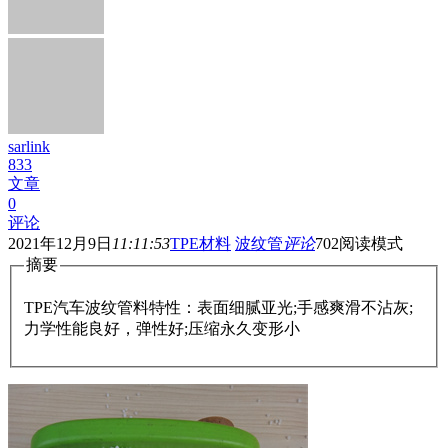
sarlink
833
文章
0
评论
2021年12月9日
11:11:53
TPE材料
波纹管
评论
702
阅读模式
摘要
TPE汽车波纹管料特性：表面细腻亚光;手感爽滑不沾灰;
力学性能良好，弹性好;压缩永久变形小