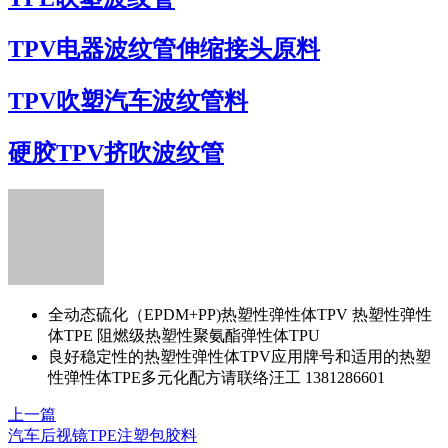
TPV电器波纹管伸缩接头原料
TPV吹塑汽车波纹管料
硬胶TPV挤吹波纹管
全动态硫化（EPDM+PP)热塑性弹性体TPV 热塑性弹性
体TPE 阻燃级热塑性聚氨酯弹性体TPU
良好稳定性的热塑性弹性体TPV应用牌号和适用的热塑
性弹性体TPE多元化配方请联络汪工 1381286601
上一篇
汽车后视镜TPE注塑包胶料