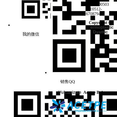
18915500503
Tel:0512-
67087943
Copyright ©
H
ermoplastic
Dyamic
我的微信
销售QQ
Vulcanizate
Acetpe Boke