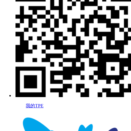
我的TPE