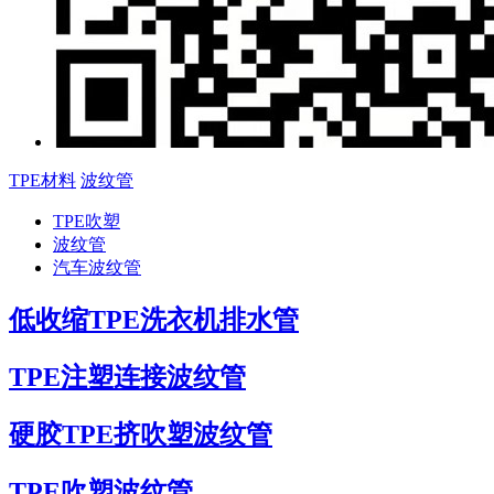
TPE材料
波纹管
TPE吹塑
波纹管
汽车波纹管
低收缩TPE洗衣机排水管
TPE注塑连接波纹管
硬胶TPE挤吹塑波纹管
TPE吹塑波纹管