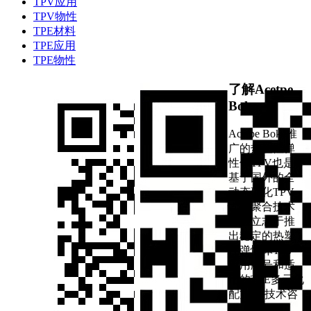
TPV应用
TPV物性
TPE材料
TPE应用
TPE物性
了解Acetpe
Boke
Acetpe Boke推
广的热塑性弹
性体TPV也是
基于国外的全
动态硫化TPV
固态聚合技术
方法立志于推
出稳定的热塑
性弹性体TPV
应用牌号和适
用的TPE多元化
配方。 技术咨
询：