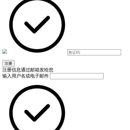
注册信息通过邮箱发给您
输入用户名或电子邮件