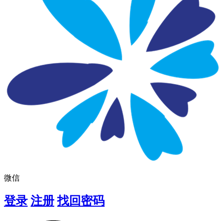
微信
登录
注册
找回密码