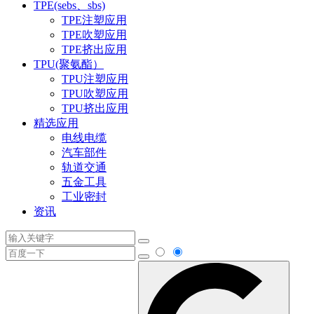
TPE(sebs、sbs)
TPE注塑应用
TPE吹塑应用
TPE挤出应用
TPU(聚氨酯）
TPU注塑应用
TPU吹塑应用
TPU挤出应用
精选应用
电线电缆
汽车部件
轨道交通
五金工具
工业密封
资讯