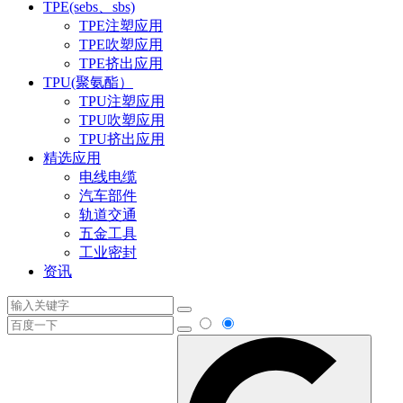
TPE(sebs、sbs)
TPE注塑应用
TPE吹塑应用
TPE挤出应用
TPU(聚氨酯）
TPU注塑应用
TPU吹塑应用
TPU挤出应用
精选应用
电线电缆
汽车部件
轨道交通
五金工具
工业密封
资讯