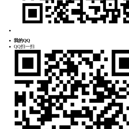
我的QQ
QQ扫一扫