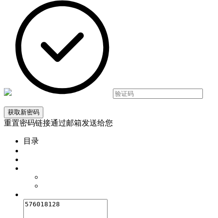
重置密码链接通过邮箱发送给您
目录