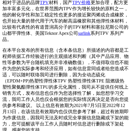
相对于进品的品牌
TPV
材料，国产
TPV价格
更加合理，配方更
加丰富多元化，在世界范围内TPV作为增长较快的原料之一，
他的耐化学性和加工稳定性也更多的接近聚丙烯或合成橡胶，
也开始大量的替代用于汽车的耐高温橡胶和其他弹性体材料，
比较有代表性的有道普润高分子的TPV材料和塞拉尼斯公司的
山都平弹性体、美国Teknor Apex公司
sarlink
系列TPV 系列产
品。
在本平台发布的所有信息（含本条信息）所描述的内容都是工
程师依据工作经验进行的主观描述和判断（其中产品应用、物
性等参数为平台随机填充并非准确数值），不值得取信也不能
作为您的实际参考和经济应用，如有信息雷同或者给您造成不
适，可以随时联络我司进行删除，因为全动态硫化
（EPDM+PP)热塑性弹性体TPV 热塑性弹性体TPE 阻燃级热
塑性聚氨酯弹性体TPU的多元化属性，我司从不提供任何线上
销售方式，发布信息也仅作为您选择性了解，如您想学习交
流，我司工作人员也仅会根据您的实际情况再决定是否向您提
供参考和建议。 以上信息有效期为2021年7月5日至2022年12
月13日，在该信息有效期内也仅供您参考了解，超过有效期即
为作废信息，因我司无法及时或完全掌握信息隐藏或下架的能
力，您可提醒该平台工作人员随时对信息进行删除或下架处
理，感谢您的支持.