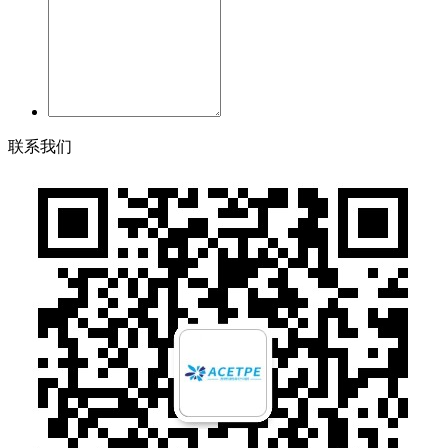
联
系
我
们