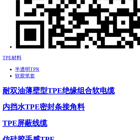
TPE材料
半透明TPR
软胶笔套
耐双油薄壁型TPE绝缘组合软电缆
内挡水TPE密封条接角料
TPE屏蔽线缆
仿硅胶手感TPE