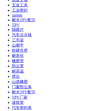
五金工具
工业密封
sarlink
耐水TPV配方
TPV
隔膜片
汽车点火线
三毛染
山都平
软硬共挤
耐老化
橡胶管
防尘罩
耐高温
挤出
山道橡胶
门窗防尘条
耐水TPV配方
TPV厂家
波纹管
汽车密封条