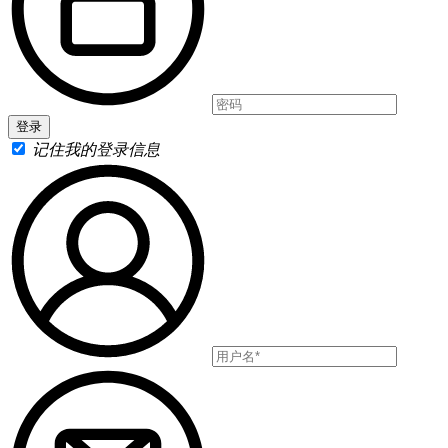
记住我的登录信息