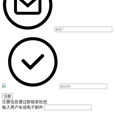
注册信息通过邮箱发给您
输入用户名或电子邮件