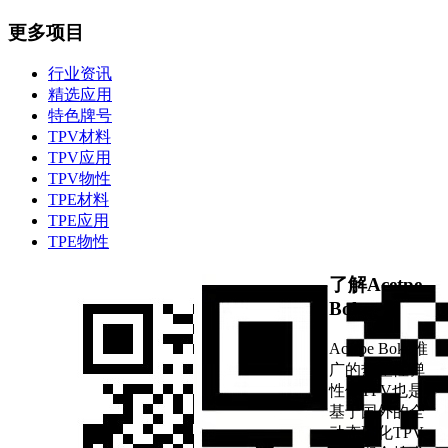
更多项目
行业资讯
精选应用
特色牌号
TPV材料
TPV应用
TPV物性
TPE材料
TPE应用
TPE物性
了解Acetpe
Boke
Acetpe Boke推
广的热塑性弹
性体TPV也是
基于国外的全
动态硫化TPV