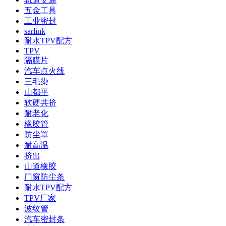
五金工具
工业密封
sarlink
耐水TPV配方
TPV
隔膜片
汽车点火线
三毛染
山都平
软硬共挤
耐老化
橡胶管
防尘罩
耐高温
挤出
山道橡胶
门窗防尘条
耐水TPV配方
TPV厂家
波纹管
汽车密封条