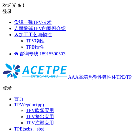
欢迎光临！
登录
💯弹一弹TPV技术
💧耐酸碱TPV的案例介绍
🔥加工工艺与物性
TPV物性
TPE物性
☎️ 咨询专线 18915500503
AAA高端热塑性弹性体TPE/TP
登录
首页
TPV(epdm+pp)
TPV吹塑应用
TPV挤出应用
TPV注塑应用
TPE(sebs、sbs)