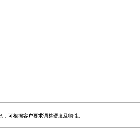
35A，可根据客户要求调整硬度及物性。