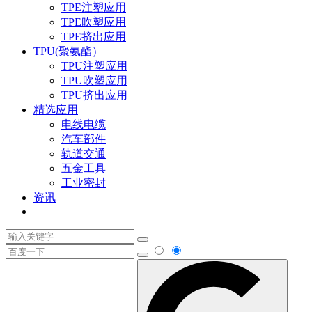
TPE注塑应用
TPE吹塑应用
TPE挤出应用
TPU(聚氨酯）
TPU注塑应用
TPU吹塑应用
TPU挤出应用
精选应用
电线电缆
汽车部件
轨道交通
五金工具
工业密封
资讯