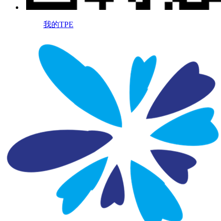
我的TPE