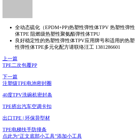
全动态硫化（EPDM+PP)热塑性弹性体TPV 热塑性弹性
体TPE 阻燃级热塑性聚氨酯弹性体TPU
良好稳定性的热塑性弹性体TPV应用牌号和适用的热塑
性弹性体TPE多元化配方请联络汪工 1381286601
上一篇
TPE二次包覆PP
下一篇
注塑级TPE电池密封圈
40度TPV洗碗机密封条
TPE挤出汽车空调卡扣
出口TPE | 环保异型材
TPE电梯扶手防撞条
点此为“正文底部小工具”添加小工具