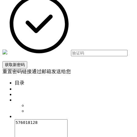
重置密码链接通过邮箱发送给您
目录