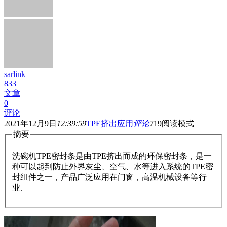
sarlink
833
文章
0
评论
2021年12月9日
12:39:59
TPE挤出应用
评论
719
阅读模式
摘要
洗碗机TPE密封条是由TPE挤出而成的环保密封条，是一
种可以起到防止外界灰尘、空气、水等进入系统的TPE密
封组件之一，产品广泛应用在门窗，高温机械设备等行
业.