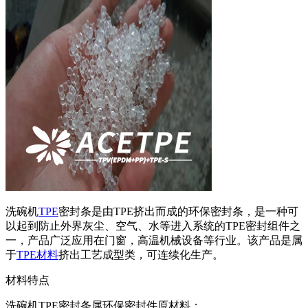
洗碗机
TPE
密封条是由TPE挤出而成的环保密封条，是一种可
以起到防止外界灰尘、空气、水等进入系统的TPE密封组件之
一，产品广泛应用在门窗，高温机械设备等行业。该产品是属
于
TPE材料
挤出工艺成型类，可连续化生产。
材料特点
洗碗机TPE密封条属环保密封件原材料；