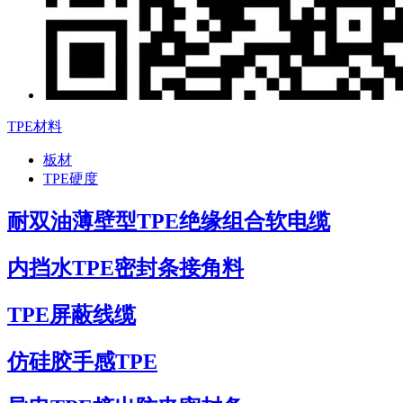
TPE材料
板材
TPE硬度
耐双油薄壁型TPE绝缘组合软电缆
内挡水TPE密封条接角料
TPE屏蔽线缆
仿硅胶手感TPE