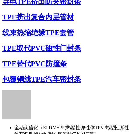
导电TPE挤出防夹密封条
TPE挤出复合内层管材
线束热缩绝缘TPE套管
TPE取代PVC磁性门封条
TPE替代PVC防撞条
包覆铜线TPE汽车密封条
全动态硫化（EPDM+PP)热塑性弹性体TPV 热塑性弹性
体TPE 阻燃级热塑性聚氨酯弹性体TPU