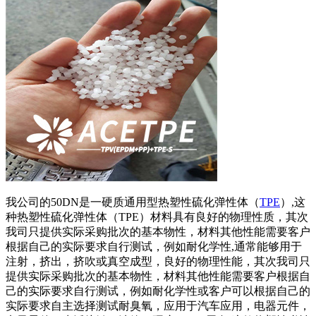
我公司的50DN是一硬质通用型热塑性硫化弹性体（
TPE
）,这
种热塑性硫化弹性体（TPE）材料具有良好的物理性质，其次
我司只提供实际采购批次的基本物性，材料其他性能需要客户
根据自己的实际要求自行测试，例如耐化学性,通常能够用于
注射，挤出，挤吹或真空成型，良好的物理性能，其次我司只
提供实际采购批次的基本物性，材料其他性能需要客户根据自
己的实际要求自行测试，例如耐化学性或客户可以根据自己的
实际要求自主选择测试耐臭氧，应用于汽车应用，电器元件，