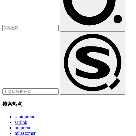
搜索热点
santoprene
sarlink
uniprene
milastomer