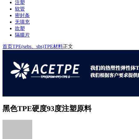
注塑
软管
密封条
无填充
吹塑
隔膜片
首页
TPE(sebs、sbs)
TPE材料
正文
黑色TPE硬度93度注塑原料