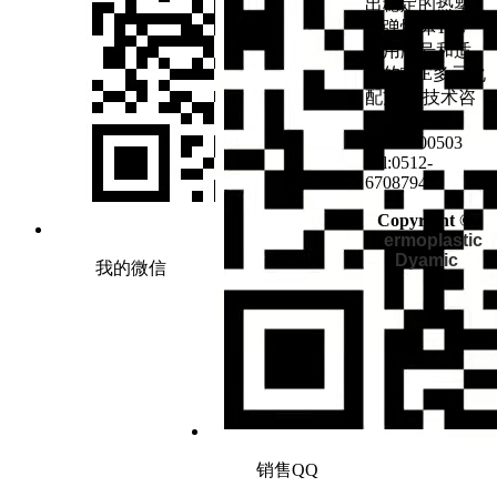
出稳定的热塑
性弹性体TPV
应用牌号和适
用的TPE多元化
配方。 技术咨
询：
18915500503
Tel:0512-
67087943
Copyright ©
H
ermoplastic
Dyamic
我的微信
销售QQ