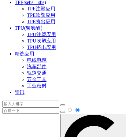
TPE(sebs、sbs)
TPE注塑应用
TPE吹塑应用
TPE挤出应用
TPU(聚氨酯）
TPU注塑应用
TPU吹塑应用
TPU挤出应用
精选应用
电线电缆
汽车部件
轨道交通
五金工具
工业密封
资讯