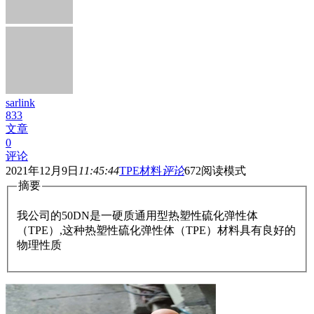
sarlink
833
文章
0
评论
2021年12月9日
11:45:44
TPE材料
评论
672
阅读模式
摘要
我公司的50DN是一硬质通用型热塑性硫化弹性体
（TPE）,这种热塑性硫化弹性体（TPE）材料具有良好的
物理性质