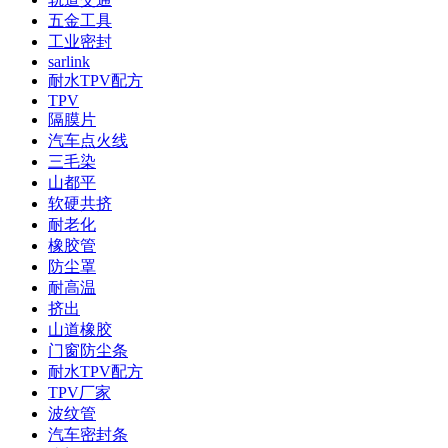
五金工具
工业密封
sarlink
耐水TPV配方
TPV
隔膜片
汽车点火线
三毛染
山都平
软硬共挤
耐老化
橡胶管
防尘罩
耐高温
挤出
山道橡胶
门窗防尘条
耐水TPV配方
TPV厂家
波纹管
汽车密封条