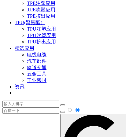
TPE注塑应用
TPE吹塑应用
TPE挤出应用
TPU(聚氨酯）
TPU注塑应用
TPU吹塑应用
TPU挤出应用
精选应用
电线电缆
汽车部件
轨道交通
五金工具
工业密封
资讯