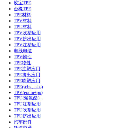
胶宝TPE
台橡TPE
TPE材料
TPV材料
TPU材料
TPV吹塑应用
TPV挤出应用
TPV注塑应用
电线电缆
TPV物性
TPE物性
TPE注塑应用
TPE挤出应用
TPE吹塑应用
TPE(sebs、sbs)
TPV(epdm+pp)
TPU(聚氨酯）
TPU注塑应用
TPU吹塑应用
TPU挤出应用
汽车部件
轨道交通