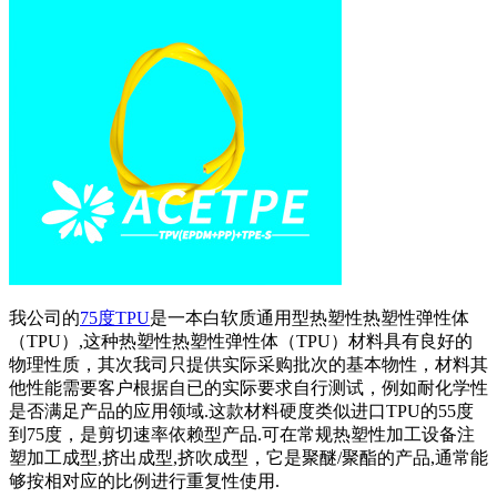
我公司的
75度TPU
是一本白软质通用型热塑性热塑性弹性体
（TPU）,这种热塑性热塑性弹性体（TPU）材料具有良好的
物理性质，其次我司只提供实际采购批次的基本物性，材料其
他性能需要客户根据自已的实际要求自行测试，例如耐化学性
是否满足产品的应用领域.这款材料硬度类似进口TPU的55度
到75度，是剪切速率依赖型产品.可在常规热塑性加工设备注
塑加工成型,挤出成型,挤吹成型，它是聚醚/聚酯的产品,通常能
够按相对应的比例进行重复性使用.