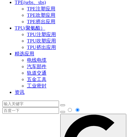
TPE(sebs、sbs)
TPE注塑应用
TPE吹塑应用
TPE挤出应用
TPU(聚氨酯）
TPU注塑应用
TPU吹塑应用
TPU挤出应用
精选应用
电线电缆
汽车部件
轨道交通
五金工具
工业密封
资讯