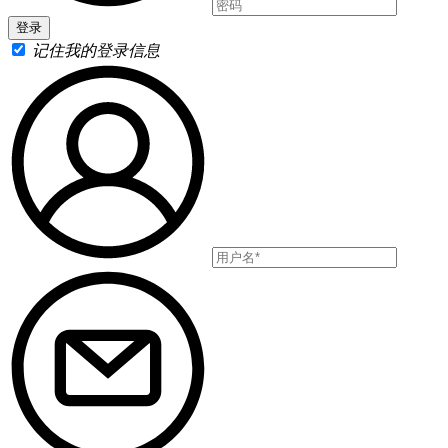
记住我的登录信息