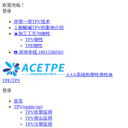
欢迎光临！
登录
💯弹一弹TPV技术
💧耐酸碱TPV的案例介绍
🔥加工工艺与物性
TPV物性
TPE物性
☎️ 咨询专线 18915500503
AAA高端热塑性弹性体
TPE/TPV
登录
首页
TPV(epdm+pp)
TPV吹塑应用
TPV挤出应用
TPV注塑应用