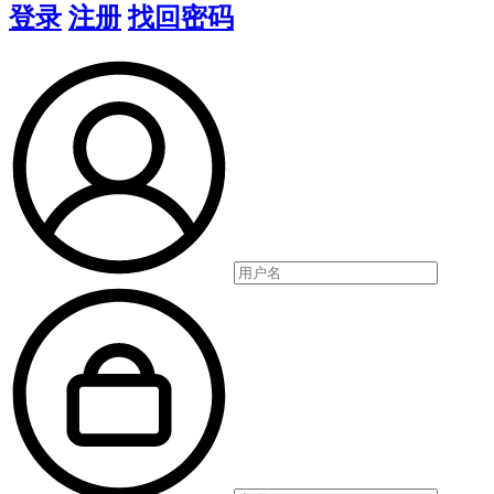
登录
注册
找回密码