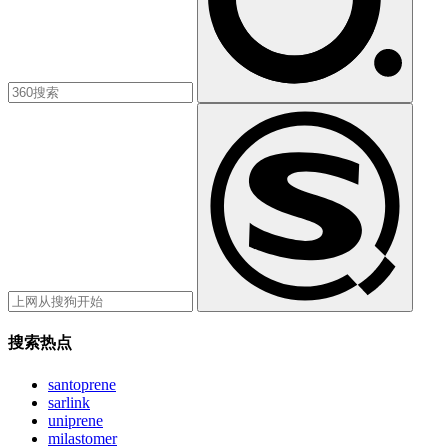
搜索热点
santoprene
sarlink
uniprene
milastomer