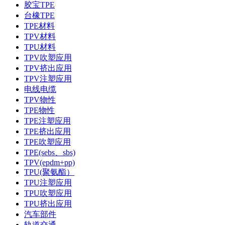
胶宝TPE
台橡TPE
TPE材料
TPV材料
TPU材料
TPV吹塑应用
TPV挤出应用
TPV注塑应用
电线电缆
TPV物性
TPE物性
TPE注塑应用
TPE挤出应用
TPE吹塑应用
TPE(sebs、sbs)
TPV(epdm+pp)
TPU(聚氨酯）
TPU注塑应用
TPU吹塑应用
TPU挤出应用
汽车部件
轨道交通