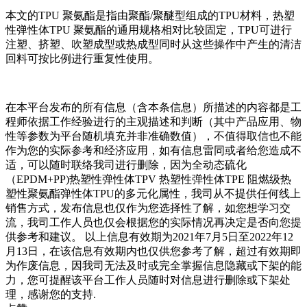
本文的TPU 聚氨酯是指由聚酯/聚醚型组成的TPU材料，热塑
性弹性体TPU 聚氨酯的通用规格相对比较固定，TPU可进行
注塑、挤塑、吹塑成型或热成型同时从这些操作中产生的清洁
回料可按比例进行重复性使用。
在本平台发布的所有信息（含本条信息）所描述的内容都是工
程师依据工作经验进行的主观描述和判断（其中产品应用、物
性等参数为平台随机填充并非准确数值），不值得取信也不能
作为您的实际参考和经济应用，如有信息雷同或者给您造成不
适，可以随时联络我司进行删除，因为全动态硫化
（EPDM+PP)热塑性弹性体TPV 热塑性弹性体TPE 阻燃级热
塑性聚氨酯弹性体TPU的多元化属性，我司从不提供任何线上
销售方式，发布信息也仅作为您选择性了解，如您想学习交
流，我司工作人员也仅会根据您的实际情况再决定是否向您提
供参考和建议。 以上信息有效期为2021年7月5日至2022年12
月13日，在该信息有效期内也仅供您参考了解，超过有效期即
为作废信息，因我司无法及时或完全掌握信息隐藏或下架的能
力，您可提醒该平台工作人员随时对信息进行删除或下架处
理，感谢您的支持.