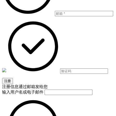
注册信息通过邮箱发给您
输入用户名或电子邮件