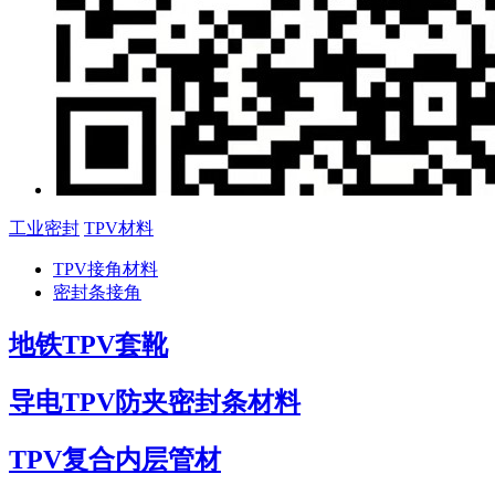
工业密封
TPV材料
TPV接角材料
密封条接角
地铁TPV套靴
导电TPV防夹密封条材料
TPV复合内层管材