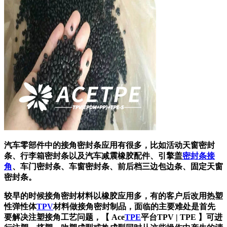
汽车零部件中的接角密封条应用有很多，比如活动天窗密封
条、行李箱密封条以及汽车减震橡胶配件、引擎盖
密封条接
角
、车门密封条、车窗密封条、前后档三边包边条、固定天窗
密封条。
较早的时候接角密封材料以橡胶应用多，有的客户后改用热塑
性弹性体
TPV
材料做接角密封制品，面临的主要难处是首先
要解决注塑接角工艺问题，【
Ace
TPE
平台
TPV | TPE 】
可进