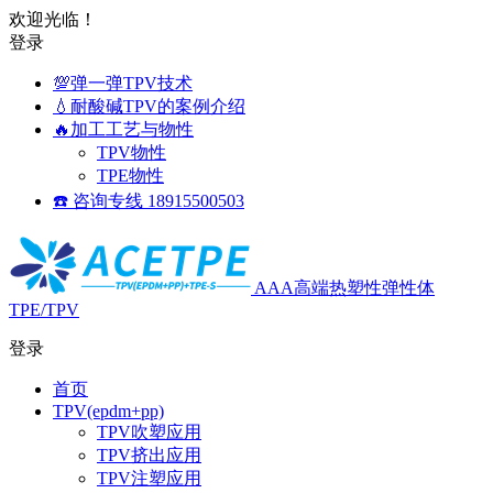
欢迎光临！
登录
💯弹一弹TPV技术
💧耐酸碱TPV的案例介绍
🔥加工工艺与物性
TPV物性
TPE物性
☎️ 咨询专线 18915500503
AAA高端热塑性弹性体
TPE/TPV
登录
首页
TPV(epdm+pp)
TPV吹塑应用
TPV挤出应用
TPV注塑应用