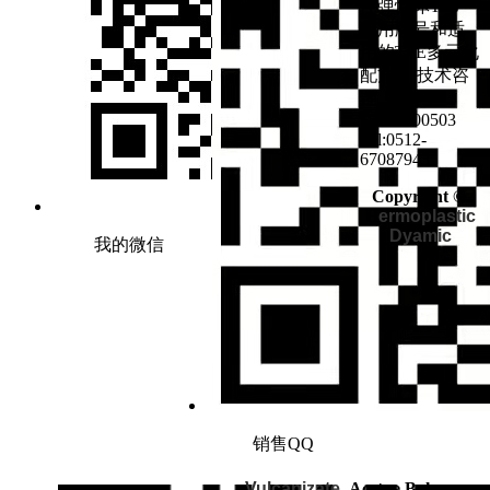
性弹性体TPV
应用牌号和适
用的TPE多元化
配方。 技术咨
询：
18915500503
Tel:0512-
67087943
Copyright ©
H
ermoplastic
Dyamic
我的微信
销售QQ
Vulcanizate
Acetpe Boke