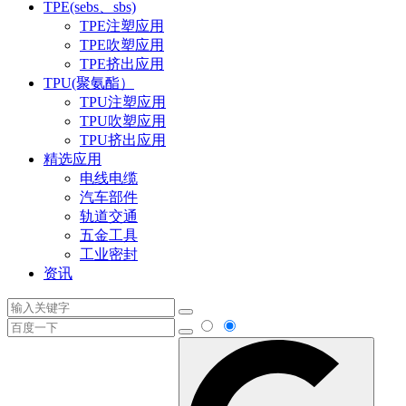
TPE(sebs、sbs)
TPE注塑应用
TPE吹塑应用
TPE挤出应用
TPU(聚氨酯）
TPU注塑应用
TPU吹塑应用
TPU挤出应用
精选应用
电线电缆
汽车部件
轨道交通
五金工具
工业密封
资讯