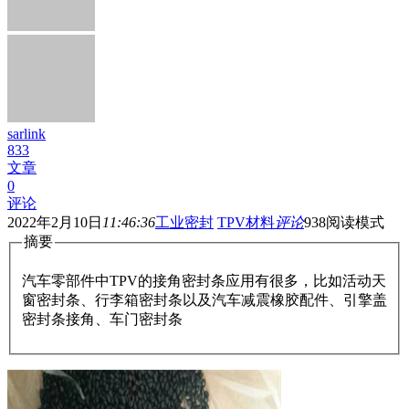
sarlink
833
文章
0
评论
2022年2月10日
11:46:36
工业密封
TPV材料
评论
938
阅读模式
摘要
汽车零部件中TPV的接角密封条应用有很多，比如活动天
窗密封条、行李箱密封条以及汽车减震橡胶配件、引擎盖
密封条接角、车门密封条