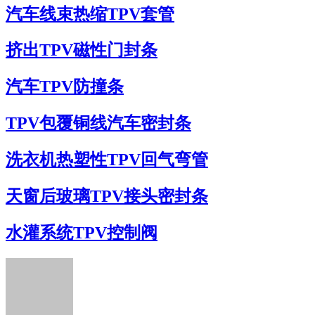
汽车线束热缩TPV套管
挤出TPV磁性门封条
汽车TPV防撞条
TPV包覆铜线汽车密封条
洗衣机热塑性TPV回气弯管
天窗后玻璃TPV接头密封条
水灌系统TPV控制阀