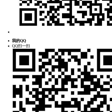
我的QQ
QQ扫一扫