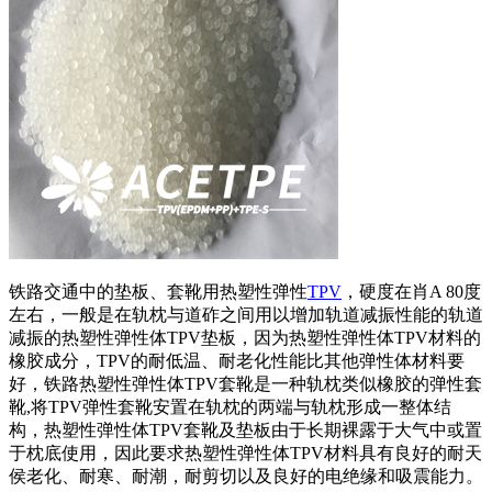
铁路交通中的垫板、套靴用热塑性弹性
TPV
，硬度在肖A 80度
左右，一般是在轨枕与道砟之间用以增加轨道减振性能的轨道
减振的热塑性弹性体TPV垫板，因为热塑性弹性体TPV材料的
橡胶成分，TPV的耐低温、耐老化性能比其他弹性体材料要
好，铁路热塑性弹性体TPV套靴是一种轨枕类似橡胶的弹性套
靴,将TPV弹性套靴安置在轨枕的两端与轨枕形成一整体结
构，热塑性弹性体TPV套靴及垫板由于长期裸露于大气中或置
于枕底使用，因此要求热塑性弹性体TPV材料具有良好的耐天
侯老化、耐寒、耐潮，耐剪切以及良好的电绝缘和吸震能力。