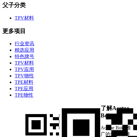
父子分类
TPV材料
更多项目
行业资讯
精选应用
特色牌号
TPV材料
TPV应用
TPV物性
TPE材料
TPE应用
TPE物性
了解Acetpe
Boke
Acetpe Boke推
广的热塑性弹