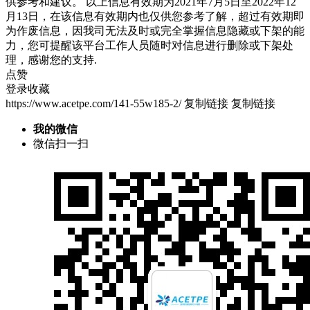
供参考和建议。 以上信息有效期为2021年7月5日至2022年12
月13日，在该信息有效期内也仅供您参考了解，超过有效期即
为作废信息，因我司无法及时或完全掌握信息隐藏或下架的能
力，您可提醒该平台工作人员随时对信息进行删除或下架处
理，感谢您的支持.
点赞
登录收藏
https://www.acetpe.com/141-55w185-2/
复制链接
复制链接
我的微信
微信扫一扫