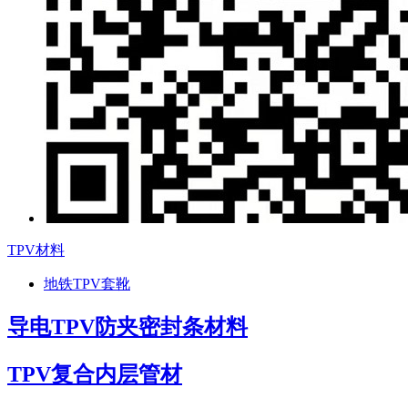
TPV材料
地铁TPV套靴
导电TPV防夹密封条材料
TPV复合内层管材