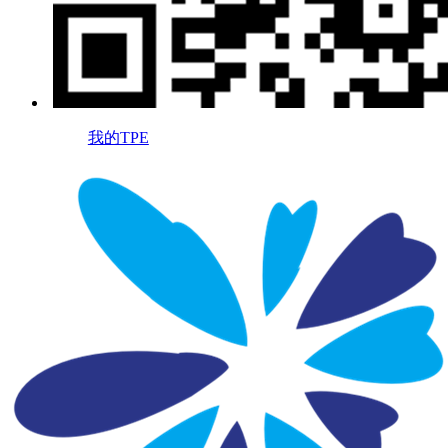
我的TPE