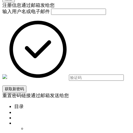
注册信息通过邮箱发给您
输入用户名或电子邮件
重置密码链接通过邮箱发送给您
目录