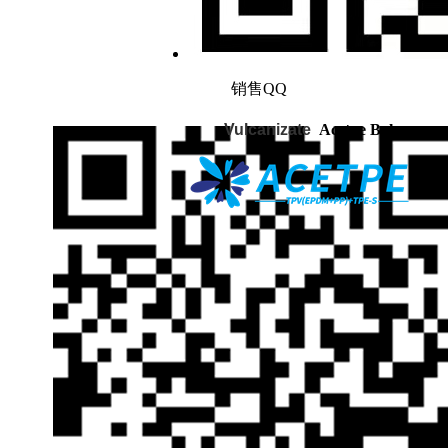
销售QQ
Vulcanizate
Acetpe Boke