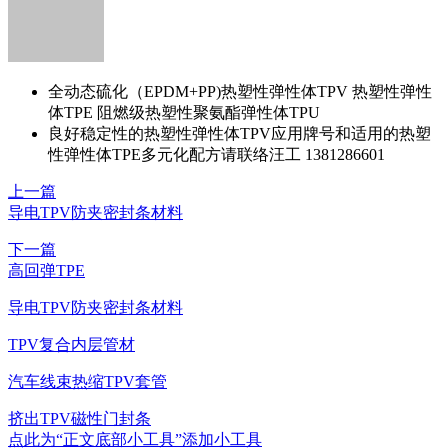
全动态硫化（EPDM+PP)热塑性弹性体TPV 热塑性弹性
体TPE 阻燃级热塑性聚氨酯弹性体TPU
良好稳定性的热塑性弹性体TPV应用牌号和适用的热塑
性弹性体TPE多元化配方请联络汪工 1381286601
上一篇
导电TPV防夹密封条材料
下一篇
高回弹TPE
导电TPV防夹密封条材料
TPV复合内层管材
汽车线束热缩TPV套管
挤出TPV磁性门封条
点此为“正文底部小工具”添加小工具