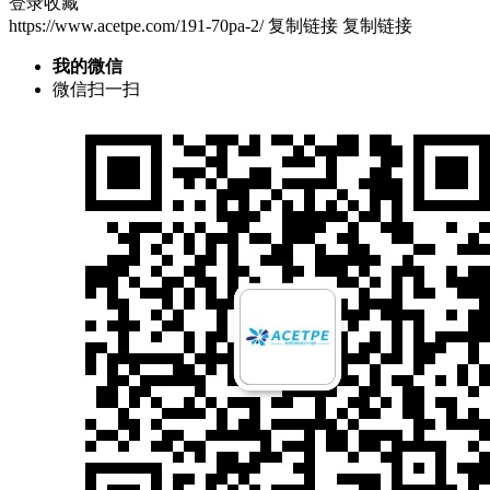
登录收藏
https://www.acetpe.com/191-70pa-2/
复制链接
复制链接
我的微信
微信扫一扫