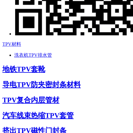
TPV材料
洗衣机TPV排水管
地铁TPV套靴
导电TPV防夹密封条材料
TPV复合内层管材
汽车线束热缩TPV套管
挤出TPV磁性门封条