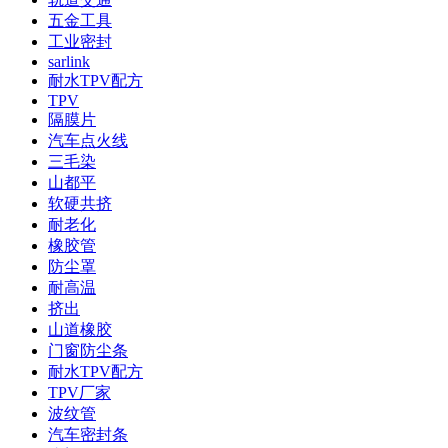
五金工具
工业密封
sarlink
耐水TPV配方
TPV
隔膜片
汽车点火线
三毛染
山都平
软硬共挤
耐老化
橡胶管
防尘罩
耐高温
挤出
山道橡胶
门窗防尘条
耐水TPV配方
TPV厂家
波纹管
汽车密封条