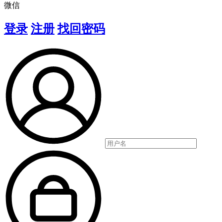
微信
登录
注册
找回密码