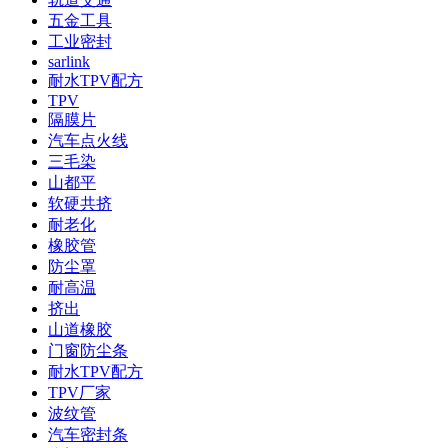
五金工具
工业密封
sarlink
耐水TPV配方
TPV
隔膜片
汽车点火线
三毛染
山都平
软硬共挤
耐老化
橡胶管
防尘罩
耐高温
挤出
山道橡胶
门窗防尘条
耐水TPV配方
TPV厂家
波纹管
汽车密封条