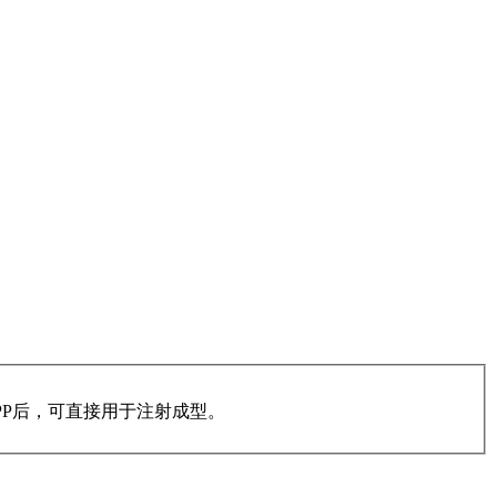
PP后，可直接用于注射成型。