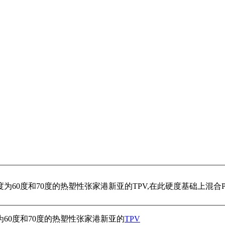
为60度和70度的热塑性张家港新亚的TPV,在此硬度基础上混合
60度和70度的热塑性张家港新亚的
TPV