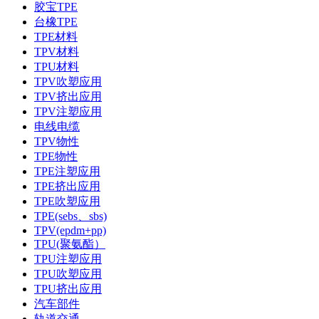
胶宝TPE
台橡TPE
TPE材料
TPV材料
TPU材料
TPV吹塑应用
TPV挤出应用
TPV注塑应用
电线电缆
TPV物性
TPE物性
TPE注塑应用
TPE挤出应用
TPE吹塑应用
TPE(sebs、sbs)
TPV(epdm+pp)
TPU(聚氨酯）
TPU注塑应用
TPU吹塑应用
TPU挤出应用
汽车部件
轨道交通