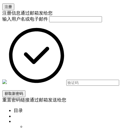
注册信息通过邮箱发给您
输入用户名或电子邮件
重置密码链接通过邮箱发送给您
目录