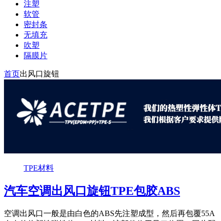
注塑
软管
密封条
无填充
吹塑
隔膜片
首页
出风口旋钮
TPE材料
汽车空调出风口旋钮TPE包胶ABS
空调出风口一般是由白色的ABS先注塑成型，然后再包覆55A