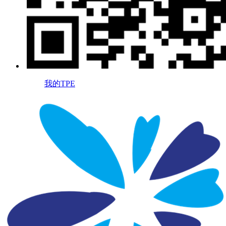
我的TPE