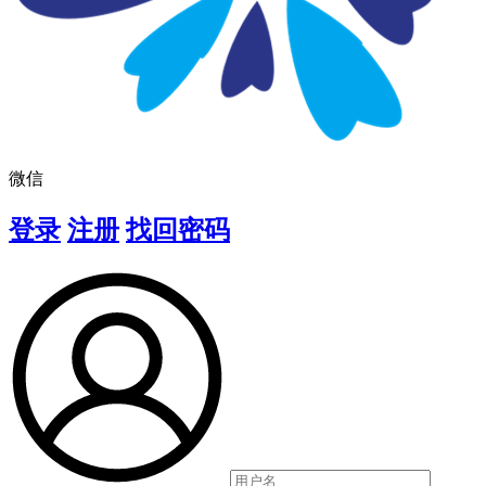
微信
登录
注册
找回密码