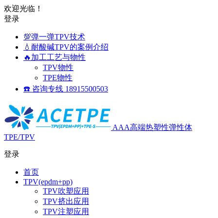
欢迎光临！
登录
💯弹一弹TPV技术
💧耐酸碱TPV的案例介绍
🔥加工工艺与物性
TPV物性
TPE物性
☎️ 咨询专线 18915500503
AAA高端热塑性弹性体
TPE/TPV
登录
首页
TPV(epdm+pp)
TPV吹塑应用
TPV挤出应用
TPV注塑应用