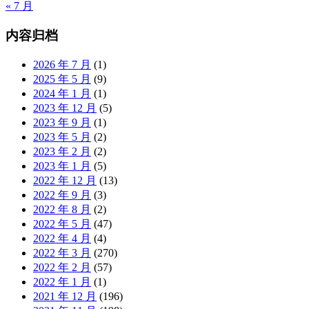
« 7 月
内容归档
2026 年 7 月
(1)
2025 年 5 月
(9)
2024 年 1 月
(1)
2023 年 12 月
(5)
2023 年 9 月
(1)
2023 年 5 月
(2)
2023 年 2 月
(2)
2023 年 1 月
(5)
2022 年 12 月
(13)
2022 年 9 月
(3)
2022 年 8 月
(2)
2022 年 5 月
(47)
2022 年 4 月
(4)
2022 年 3 月
(270)
2022 年 2 月
(57)
2022 年 1 月
(1)
2021 年 12 月
(196)