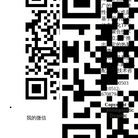
广的热塑性弹
性体TPV也是
基于国外的全
动态硫化TPV
固态聚合技术
方法立志于推
出稳定的热塑
性弹性体TPV
应用牌号和适
用的TPE多元化
配方。 技术咨
询：
18915500503
Tel:0512-
67087943
Copyright ©
H
ermoplastic
Dyamic
我的微信