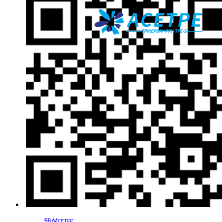
我的TPE