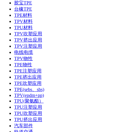
胶宝TPE
台橡TPE
TPE材料
TPV材料
TPU材料
TPV吹塑应用
TPV挤出应用
TPV注塑应用
电线电缆
TPV物性
TPE物性
TPE注塑应用
TPE挤出应用
TPE吹塑应用
TPE(sebs、sbs)
TPV(epdm+pp)
TPU(聚氨酯）
TPU注塑应用
TPU吹塑应用
TPU挤出应用
汽车部件
轨道交通