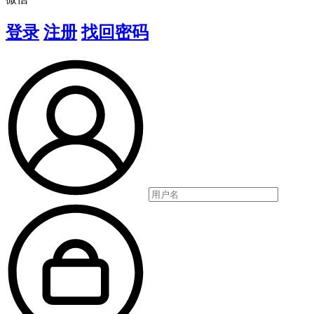
登录
注册
找回密码