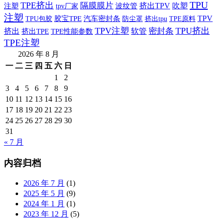
TPU
TPE挤出
隔膜膜片
挤出TPV
吹塑
注塑
tpv厂家
波纹管
注塑
胶宝TPE
汽车密封条
TPV
TPU包胶
挤出tpu
防尘罩
TPE原料
TPV注塑
TPU挤出
密封条
挤出
挤出TPE
TPE性能参数
软管
TPE注塑
2026 年 8 月
一
二
三
四
五
六
日
1
2
3
4
5
6
7
8
9
10
11
12
13
14
15
16
17
18
19
20
21
22
23
24
25
26
27
28
29
30
31
« 7 月
内容归档
2026 年 7 月
(1)
2025 年 5 月
(9)
2024 年 1 月
(1)
2023 年 12 月
(5)