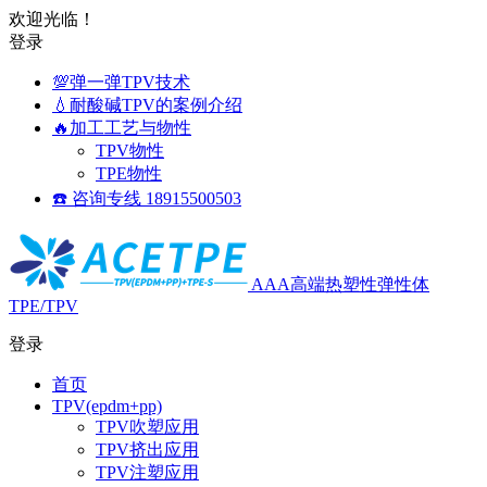
欢迎光临！
登录
💯弹一弹TPV技术
💧耐酸碱TPV的案例介绍
🔥加工工艺与物性
TPV物性
TPE物性
☎️ 咨询专线 18915500503
AAA高端热塑性弹性体
TPE/TPV
登录
首页
TPV(epdm+pp)
TPV吹塑应用
TPV挤出应用
TPV注塑应用