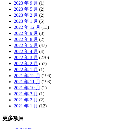
2023 年 9 月
(1)
2023 年 5 月
(2)
2023 年 2 月
(2)
2023 年 1 月
(5)
2022 年 12 月
(13)
2022 年 9 月
(3)
2022 年 8 月
(2)
2022 年 5 月
(47)
2022 年 4 月
(4)
2022 年 3 月
(270)
2022 年 2 月
(57)
2022 年 1 月
(1)
2021 年 12 月
(196)
2021 年 11 月
(198)
2021 年 10 月
(1)
2021 年 3 月
(1)
2021 年 2 月
(2)
2021 年 1 月
(12)
更多项目