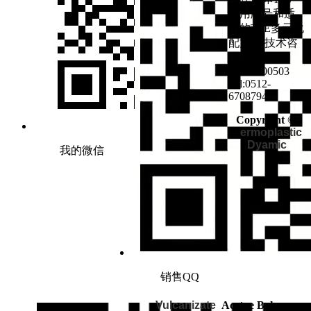
应用牌号和适
用的TPE多元化
配方。 技术咨
询：
18915500503
Tel:0512-
67087943
Copyright ©
H
ermoplastic
Dyamic
我的微信
销售QQ
Vulcanizate
Acetpe Boke