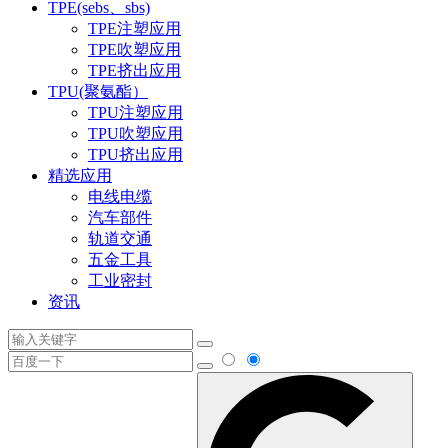
TPE(sebs、sbs)
TPE注塑应用
TPE吹塑应用
TPE挤出应用
TPU(聚氨酯）
TPU注塑应用
TPU吹塑应用
TPU挤出应用
精选应用
电线电缆
汽车部件
轨道交通
五金工具
工业密封
资讯