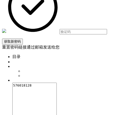
重置密码链接通过邮箱发送给您
目录