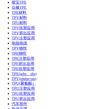
胶宝TPE
台橡TPE
TPE材料
TPV材料
TPU材料
TPV吹塑应用
TPV挤出应用
TPV注塑应用
电线电缆
TPV物性
TPE物性
TPE注塑应用
TPE挤出应用
TPE吹塑应用
TPE(sebs、sbs)
TPV(epdm+pp)
TPU(聚氨酯）
TPU注塑应用
TPU吹塑应用
TPU挤出应用
汽车部件
轨道交通