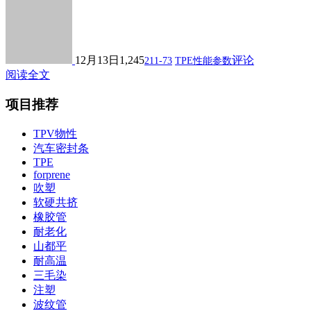
12月13日
1,245
评论
211-73
TPE性能参数
阅读全文
项目推荐
TPV物性
汽车密封条
TPE
forprene
吹塑
软硬共挤
橡胶管
耐老化
山都平
耐高温
三毛染
注塑
波纹管