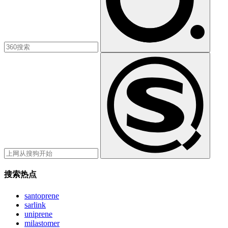
搜索热点
santoprene
sarlink
uniprene
milastomer