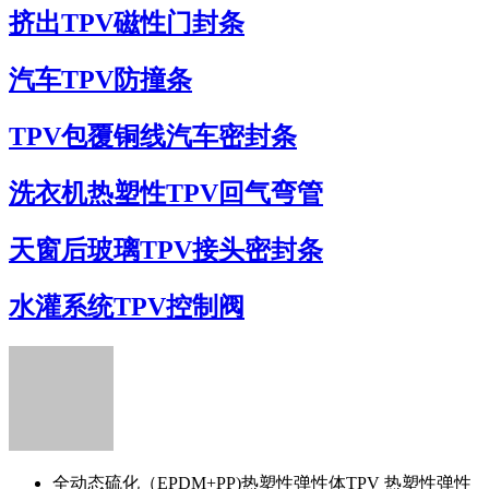
挤出TPV磁性门封条
汽车TPV防撞条
TPV包覆铜线汽车密封条
洗衣机热塑性TPV回气弯管
天窗后玻璃TPV接头密封条
水灌系统TPV控制阀
全动态硫化（EPDM+PP)热塑性弹性体TPV 热塑性弹性