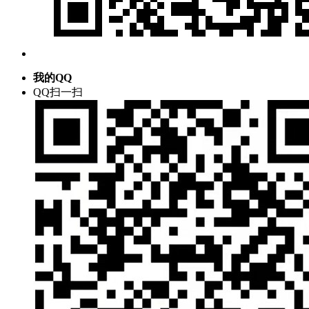
我的QQ
QQ扫一扫