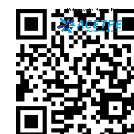
Vulcanizate
Acetpe Boke