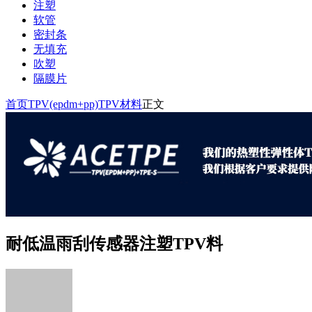
注塑
软管
密封条
无填充
吹塑
隔膜片
首页
TPV(epdm+pp)
TPV材料
正文
耐低温雨刮传感器注塑TPV料