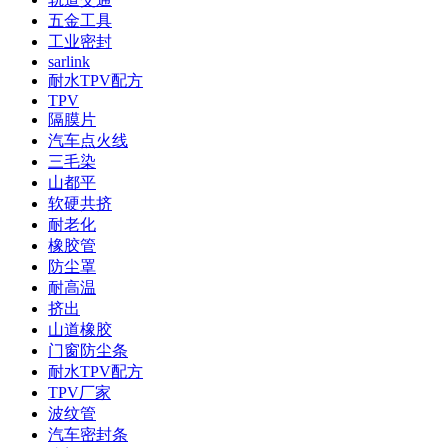
五金工具
工业密封
sarlink
耐水TPV配方
TPV
隔膜片
汽车点火线
三毛染
山都平
软硬共挤
耐老化
橡胶管
防尘罩
耐高温
挤出
山道橡胶
门窗防尘条
耐水TPV配方
TPV厂家
波纹管
汽车密封条