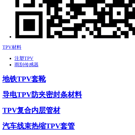
TPV材料
注塑TPV
雨刮传感器
地铁TPV套靴
导电TPV防夹密封条材料
TPV复合内层管材
汽车线束热缩TPV套管