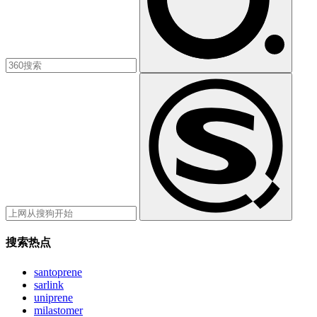
搜索热点
santoprene
sarlink
uniprene
milastomer