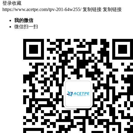
登录收藏
https://www.acetpe.com/tpv-201-64w255/
复制链接
复制链接
我的微信
微信扫一扫