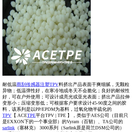
耐低温
雨刮传感器
注塑TPV
料挤出产品表面干爽细腻，无颗粒
异物；低温弹性好，在寒冷地或冬天不会脆化；良好的耐候性
好，可在户外使用；可设计成亮光或亚光表面；挤出产品拉伸
变形小；压缩变形低；可根据客户要求设计45-90度之间的胶
料，该系列是以PP/EPDM为基料，过氧化物半硫化的
TPV
【 ACE
TPE
平台TPV | TPE 】，类似于AES公司（目前只
是EXXON下的一个事业部）的Vyram（百韧）、TA公司的
sarlink
（塞林克） 3000系列（Sarlink原是荷兰DSM公司的）