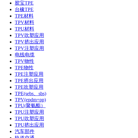
胶宝TPE
台橡TPE
TPE材料
TPV材料
TPU材料
TPV吹塑应用
TPV挤出应用
TPV注塑应用
电线电缆
TPV物性
TPE物性
TPE注塑应用
TPE挤出应用
TPE吹塑应用
TPE(sebs、sbs)
TPV(epdm+pp)
TPU(聚氨酯）
TPU注塑应用
TPU吹塑应用
TPU挤出应用
汽车部件
轨道交通