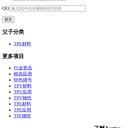
QQ
父子分类
TPE材料
更多项目
行业资讯
精选应用
特色牌号
TPV材料
TPV应用
TPV物性
TPE材料
TPE应用
TPE物性