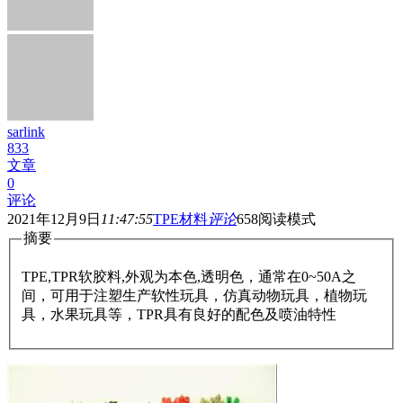
sarlink
833
文章
0
评论
2021年12月9日
11:47:55
TPE材料
评论
658
阅读模式
摘要
TPE,TPR软胶料,外观为本色,透明色，通常在0~50A之
间，可用于注塑生产软性玩具，仿真动物玩具，植物玩
具，水果玩具等，TPR具有良好的配色及喷油特性