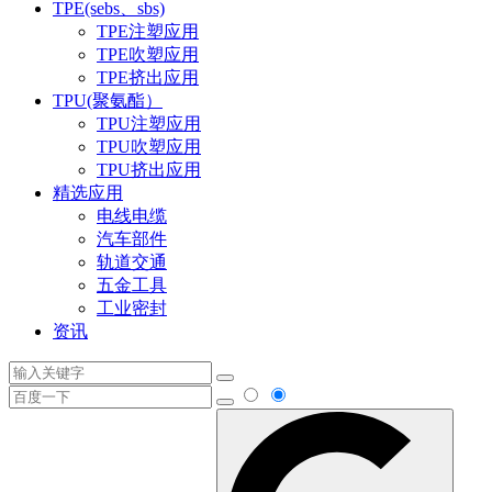
TPE(sebs、sbs)
TPE注塑应用
TPE吹塑应用
TPE挤出应用
TPU(聚氨酯）
TPU注塑应用
TPU吹塑应用
TPU挤出应用
精选应用
电线电缆
汽车部件
轨道交通
五金工具
工业密封
资讯