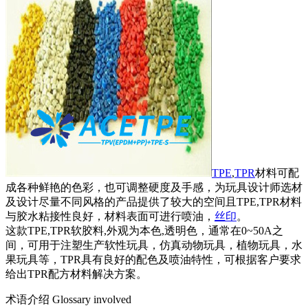
TPE
,
TPR
材料可配
成各种鲜艳的色彩，也可调整硬度及手感，为玩具设计师选材
及设计尽量不同风格的产品提供了较大的空间且TPE,TPR材料
与胶水粘接性良好，材料表面可进行喷油，
丝印
。
这款TPE,TPR软胶料,外观为本色,透明色，通常在0~50A之
间，可用于注塑生产软性玩具，仿真动物玩具，植物玩具，水
果玩具等，TPR具有良好的配色及喷油特性，可根据客户要求
给出TPR配方材料解决方案。
术语介绍 Glossary involved