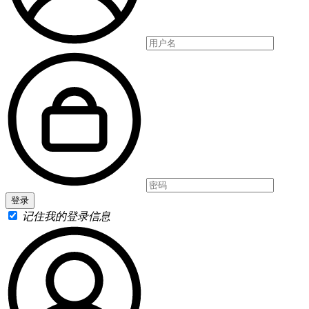
记住我的登录信息