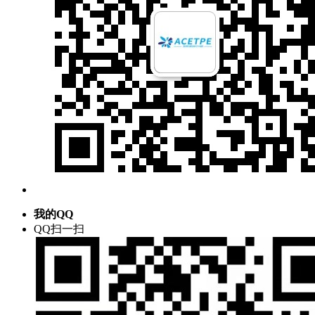
我的QQ
QQ扫一扫