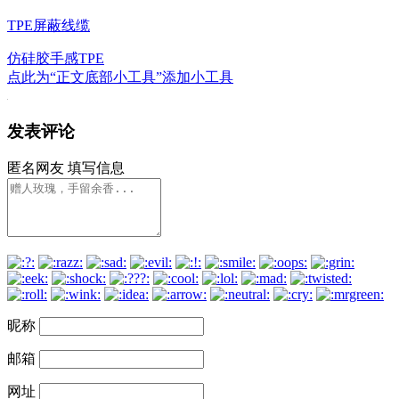
TPE屏蔽线缆
仿硅胶手感TPE
点此为“正文底部小工具”添加小工具
发表评论
匿名网友
填写信息
昵称
邮箱
网址