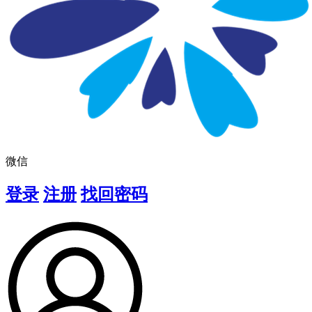
微信
登录
注册
找回密码