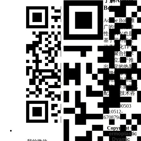
了解Acetpe
Boke
Acetpe Boke推
广的热塑性弹
性体TPV也是
基于国外的全
动态硫化TPV
固态聚合技术
方法立志于推
出稳定的热塑
性弹性体TPV
应用牌号和适
用的TPE多元化
配方。 技术咨
询：
18915500503
Tel:0512-
67087943
Copyright ©
H
ermoplastic
Dyamic