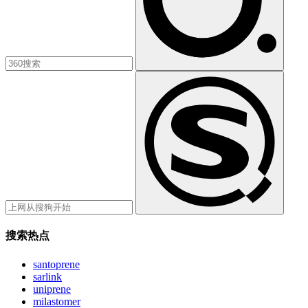
搜索热点
santoprene
sarlink
uniprene
milastomer