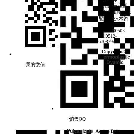
应用牌号和适
用的TPE多元化
配方。 技术咨
询：
18915500503
Tel:0512-
67087943
Copyright ©
H
ermoplastic
Dyamic
我的微信
销售QQ
Vulcanizate
Acetpe Boke