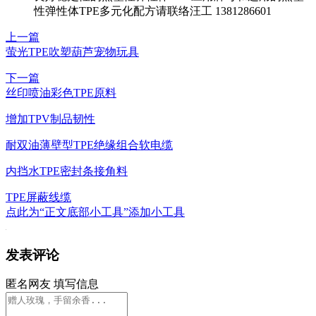
性弹性体TPE多元化配方请联络汪工 1381286601
上一篇
萤光TPE吹塑葫芦宠物玩具
下一篇
丝印喷油彩色TPE原料
增加TPV制品韧性
耐双油薄壁型TPE绝缘组合软电缆
内挡水TPE密封条接角料
TPE屏蔽线缆
点此为“正文底部小工具”添加小工具
发表评论
匿名网友
填写信息