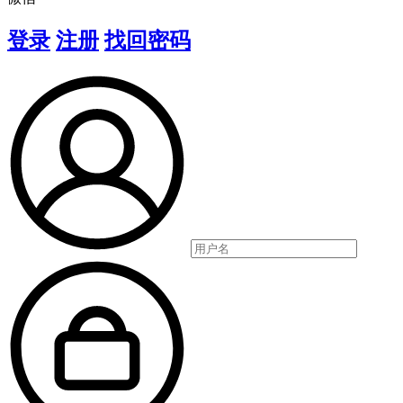
登录
注册
找回密码