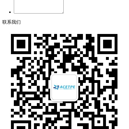
联
系
我
们