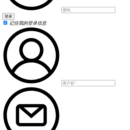
记住我的登录信息