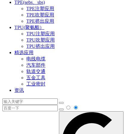
TPE(sebs、sbs)
TPE注塑应用
TPE吹塑应用
TPE挤出应用
TPU(聚氨酯）
TPU注塑应用
TPU吹塑应用
TPU挤出应用
精选应用
电线电缆
汽车部件
轨道交通
五金工具
工业密封
资讯