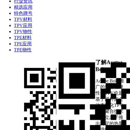
行业资讯
精选应用
特色牌号
TPV材料
TPV应用
TPV物性
TPE材料
TPE应用
TPE物性
了解Acetpe
Boke
Acetpe Boke推
广的热塑性弹
性体TPV也是
基于国外的全
动态硫化TPV
固态聚合技术
方法立志于推
出稳定的热塑
性弹性体TPV