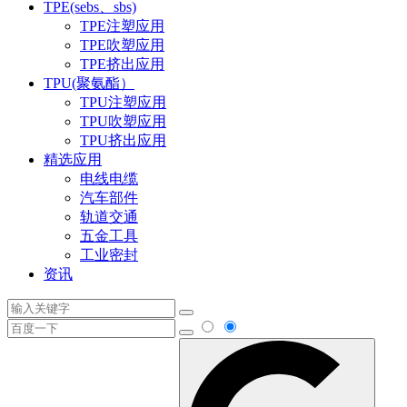
TPE(sebs、sbs)
TPE注塑应用
TPE吹塑应用
TPE挤出应用
TPU(聚氨酯）
TPU注塑应用
TPU吹塑应用
TPU挤出应用
精选应用
电线电缆
汽车部件
轨道交通
五金工具
工业密封
资讯