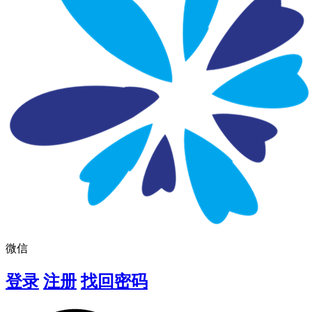
微信
登录
注册
找回密码