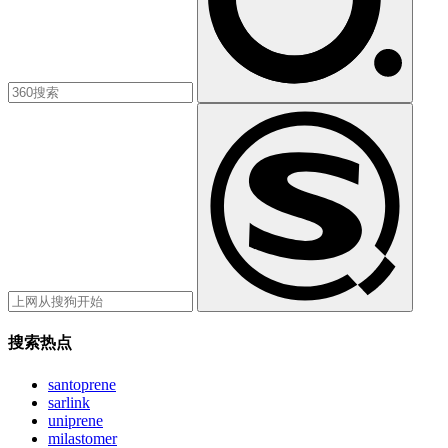
搜索热点
santoprene
sarlink
uniprene
milastomer