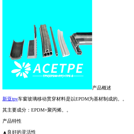
产品概述
新亚tpv
车窗玻璃移动贯穿材料是以EPDM为基材制成的。。
其主要成分：EPDM+聚丙烯。。
产品特性
▲良好的灵活性