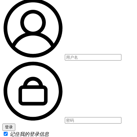
记住我的登录信息