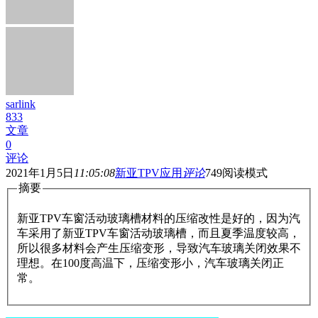
sarlink
833
文章
0
评论
2021年1月5日
11:05:08
新亚TPV应用
评论
749
阅读模式
摘要
新亚TPV车窗活动玻璃槽材料的压缩改性是好的，因为汽
车采用了新亚TPV车窗活动玻璃槽，而且夏季温度较高，
所以很多材料会产生压缩变形，导致汽车玻璃关闭效果不
理想。在100度高温下，压缩变形小，汽车玻璃关闭正
常。