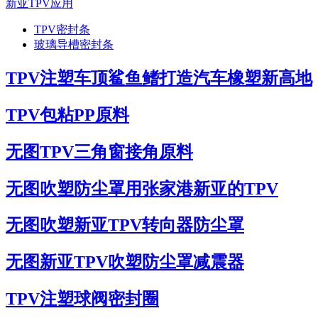
新亚TPV应用
TPV密封条
玻璃导槽密封条
TPV注塑车顶鲨鱼鳍打造汽车橡塑新高地
TPV包粘PP原料
无图TPV三角窗接角原料
无图吹塑防尘罩用张家港新亚的TPV
无图吹塑新亚TPV转向器防尘罩
无图新亚TPV吹塑防尘罩减震器
TPV注塑球阀密封圈