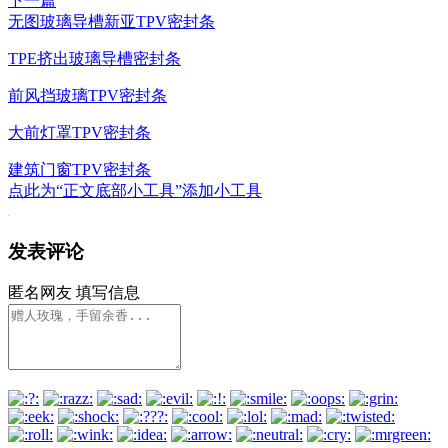
下一篇
无图玻璃导槽新亚TPV密封条
TPE挤出玻璃导槽密封条
前风挡玻璃TPV密封条
大前灯罩TPV密封条
建筑门窗TPV密封条
点此为“正文底部小工具”添加小工具
发表评论
匿名网友
填写信息