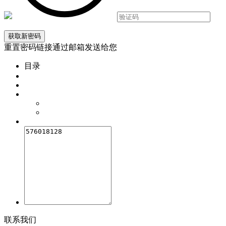
重置密码链接通过邮箱发送给您
目录
联
系
我
们