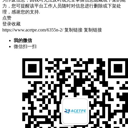
力，您可提醒该平台工作人员随时对信息进行删除或下架处
理，感谢您的支持.
点赞
登录收藏
https://www.acetpe.com/6355n-2/
复制链接
复制链接
我的微信
微信扫一扫