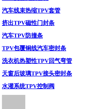
汽车线束热缩TPV套管
挤出TPV磁性门封条
汽车TPV防撞条
TPV包覆铜线汽车密封条
洗衣机热塑性TPV回气弯管
天窗后玻璃TPV接头密封条
水灌系统TPV控制阀