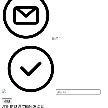
注册信息通过邮箱发给您