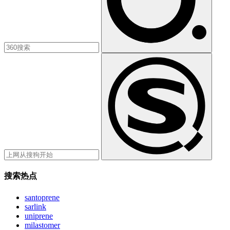
搜索热点
santoprene
sarlink
uniprene
milastomer