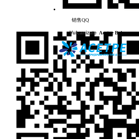
销售QQ
Vulcanizate
Acetpe Boke