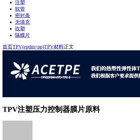
注塑
软管
密封条
无填充
吹塑
隔膜片
首页
TPV(epdm+pp)
TPV材料
正文
TPV注塑压力控制器膜片原料