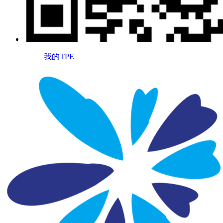
我的TPE