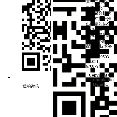
基于国外的全
动态硫化TPV
固态聚合技术
方法立志于推
出稳定的热塑
性弹性体TPV
应用牌号和适
用的TPE多元化
配方。 技术咨
询：
18915500503
Tel:0512-
67087943
Copyright ©
H
ermoplastic
Dyamic
我的微信