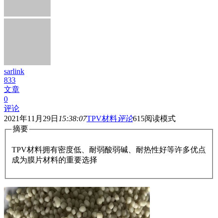
sarlink
833
文章
0
评论
2021年11月29日
15:38:07
TPV材料
评论
615
阅读模式
摘要
TPV材料拥有密度低、耐弱酸弱碱、耐热性好等许多优点
成为膜片材料的重要选择