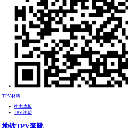
TPV材料
枕木垫板
TPV注塑
地铁TPV套靴