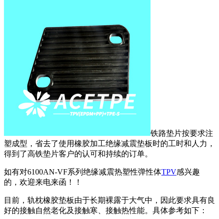
铁路垫片按要求注
塑成型，省去了使用橡胶加工绝缘减震垫板时的工时和人力，
得到了高铁垫片客户的认可和持续的订单。
如有对6100AN-VF系列绝缘减震热塑性弹性体
TPV
感兴趣
的，欢迎来电来函！！
目前，轨枕橡胶垫板由于长期裸露于大气中，因此要求具有良
好的接触自然老化及接触寒、接触热性能。具体参考如下：