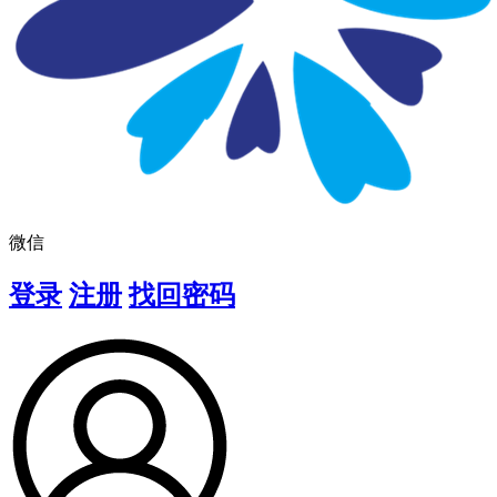
微信
登录
注册
找回密码