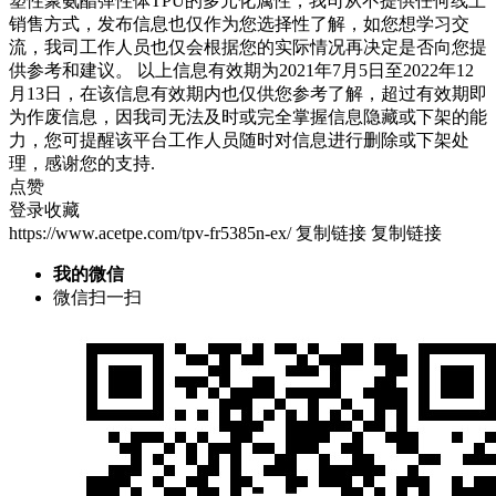
塑性聚氨酯弹性体TPU的多元化属性，我司从不提供任何线上
销售方式，发布信息也仅作为您选择性了解，如您想学习交
流，我司工作人员也仅会根据您的实际情况再决定是否向您提
供参考和建议。 以上信息有效期为2021年7月5日至2022年12
月13日，在该信息有效期内也仅供您参考了解，超过有效期即
为作废信息，因我司无法及时或完全掌握信息隐藏或下架的能
力，您可提醒该平台工作人员随时对信息进行删除或下架处
理，感谢您的支持.
点赞
登录收藏
https://www.acetpe.com/tpv-fr5385n-ex/
复制链接
复制链接
我的微信
微信扫一扫