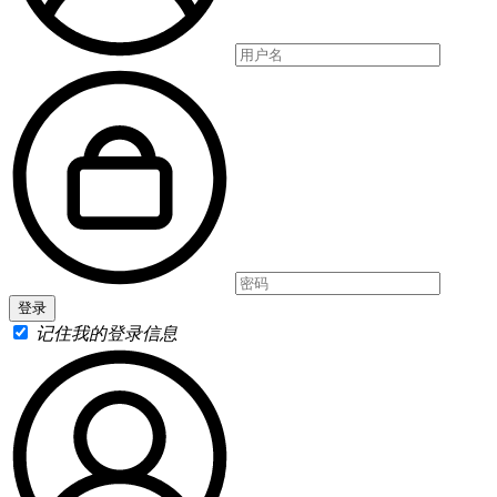
记住我的登录信息