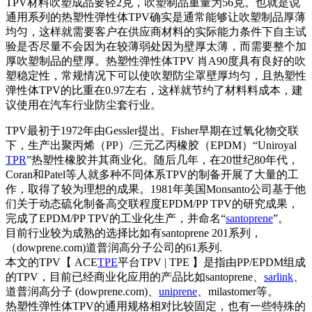
TPV材料吹塑成品要轻2克，吹塑制品重量为56克。也就是说
通用系列的热塑性弹性体TPV确实是通常能够让吹塑制品厚薄
均匀，这样就需要客户在供应商材料的实际能力条件下自主试
验是否尽量不会因为在较薄弱处因为壁厚太薄，而需要整个加
厚吹塑制品的壁厚。热塑性弹性体TPV 肖A90度具有良好的吹
塑稳定性，常规情况下可以使吹塑防尘罩壁厚均匀，且热塑性
弹性体TPV的比重在0.97左右，这样就节约了材料料成本，建
议使用在汽车行业防尘套行业。
TPV最初于1972年由Gessler提出。Fisher早期在过氧化物交联
下，生产出聚丙烯（PP）/三元乙丙橡胶（EPDM）“Uniroyal
TPR
”热塑性橡胶并其商业化。随后几年，在20世纪80年代，
Coran和Patel等人就多种不同体系TPV的制备开展了大量的工
作，取得了较为理想的成果。1981年美国Monsanto公司基于他
们关于动态硫化制备高交联程度EPDM/PP TPV的研究成果，
完成了EPDM/PP TPV的工业化生产，并命名“
santoprene
”。
目前行业较为成熟的选择比如有santoprene 201系列，
（dowprene.com)道普润高分子公司的61系列.
本文的TPV【 ACE
TPE
平台TPV | TPE 】是指由PP/EPDM组成
的TPV，目前已经商业化应用的产品比如santoprene、
sarlink
、
道普润高分子 (dowprene.com)、
uniprene
、milastomer等。
热塑性弹性体TPV的通用规格相对比较固定，也有一些特殊的