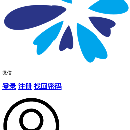
微信
登录
注册
找回密码