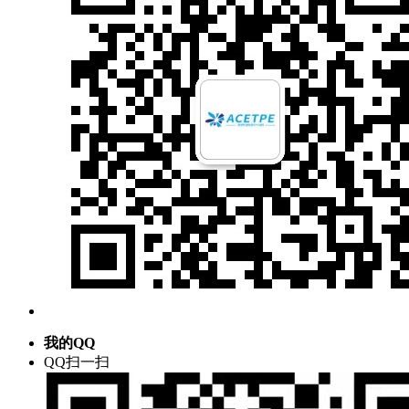
我的QQ
QQ扫一扫