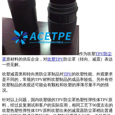
作为吹塑
TPV防尘
罩
原材料的供应企业，对
吹塑TPV
防尘罩（转向、减震）表达
一些见解。
吹塑减震类和转向类防尘罩制品对
TPV
的吹塑性能、外观要求
是不同的，常规的TPV材料吹塑制品的成品率较低、另外有些
吹塑制品的表观还可能会有颗粒和吹塑的厚薄尽量不均的情
况。
针对以上问题，国内吹塑级的TPV防尘罩热塑性弹性体TPV原
料，经过反复测试和客户的实际应用，相同工艺下90度左右的
吹塑热塑性弹性体TPV原料吹塑出来的减震器防尘罩稍比普通