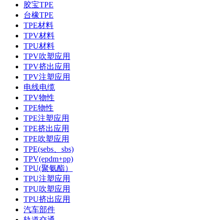
胶宝TPE
台橡TPE
TPE材料
TPV材料
TPU材料
TPV吹塑应用
TPV挤出应用
TPV注塑应用
电线电缆
TPV物性
TPE物性
TPE注塑应用
TPE挤出应用
TPE吹塑应用
TPE(sebs、sbs)
TPV(epdm+pp)
TPU(聚氨酯）
TPU注塑应用
TPU吹塑应用
TPU挤出应用
汽车部件
轨道交通