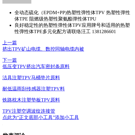
全动态硫化（EPDM+PP)热塑性弹性体TPV 热塑性弹性
体TPE 阻燃级热塑性聚氨酯弹性体TPU
良好稳定性的热塑性弹性体TPV应用牌号和适用的热塑
性弹性体TPE多元化配方请联络汪工 1381286601
上一篇
挤出TPV矿山电缆、数控同轴电缆内被
下一篇
低压变TPV挤出汽车密封条原料
洁具注塑TPV马桶垫片原料
耐低温雨刮传感器注塑TPV料
铁路枕木注塑垫板TPV原料
TPV注塑空调波纹连接管
点此为“正文底部小工具”添加小工具