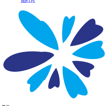
我的TPE