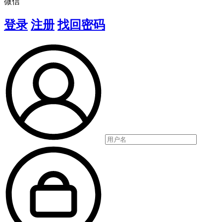
微信
登录
注册
找回密码