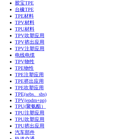
胶宝TPE
台橡TPE
TPE材料
TPV材料
TPU材料
TPV吹塑应用
TPV挤出应用
TPV注塑应用
电线电缆
TPV物性
TPE物性
TPE注塑应用
TPE挤出应用
TPE吹塑应用
TPE(sebs、sbs)
TPV(epdm+pp)
TPU(聚氨酯）
TPU注塑应用
TPU吹塑应用
TPU挤出应用
汽车部件
轨道交通