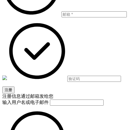
注册信息通过邮箱发给您
输入用户名或电子邮件