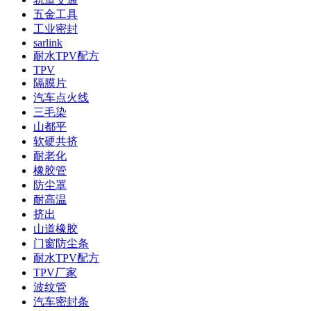
五金工具
工业密封
sarlink
耐水TPV配方
TPV
隔膜片
汽车点火线
三毛染
山都平
软硬共挤
耐老化
橡胶管
防尘罩
耐高温
挤出
山道橡胶
门窗防尘条
耐水TPV配方
TPV厂家
波纹管
汽车密封条