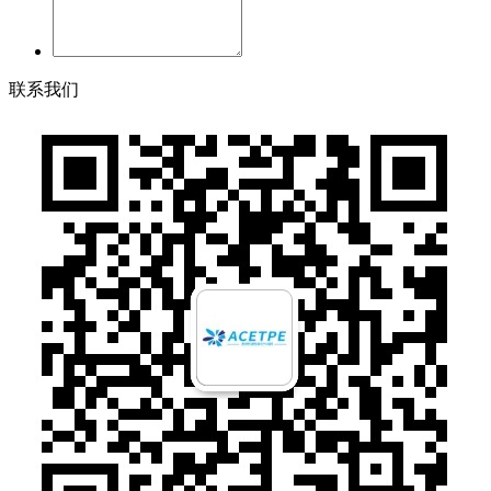
联
系
我
们