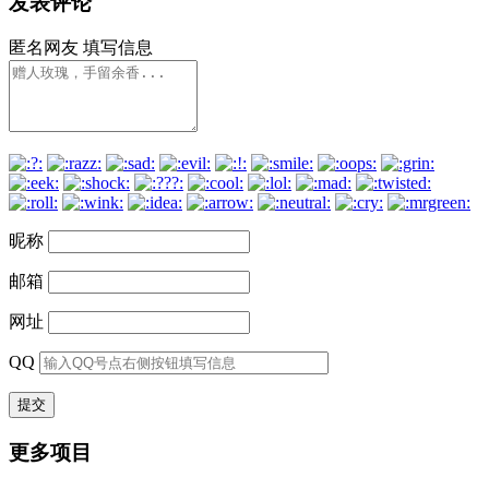
发表评论
匿名网友
填写信息
昵称
邮箱
网址
QQ
更多项目